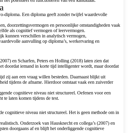
n het potentieel en functioneren van een kandidaat.
a
wo-diploma. Een diploma geeft zonder twijfel waardevolle
heden, doorzettingsvermogen en persoonlijke omstandigheden vaak
zelfde als cognitief vermogen of leervermogen.
ijk kunnen verschillen in analytisch vermogen,
waardevolle aanvulling op diploma’s, werkervaring en
(2007) en Scharfen, Peters en Holling (2018) laten zien dat
t doordat iemand in korte tijd intelligenter wordt, maar doordat
d zij aan een vraag willen besteden. Daarnaast blijkt uit
eid tijdens de afname. Hierdoor ontstaat vaak een zuiverder
iggende cognitieve niveau niet structureel. Oefenen voor een
t te laten komen tijdens de test.
de cognitieve niveau niet structureel. Het is geen methode om in
 realistisch. Onderzoek van Hausknecht en collega’s (2007) en
sten doorgaans af en blijft het onderliggende cognitieve