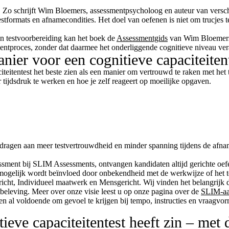
. Zo schrijft Wim Bloemers, assessmentpsycholoog en auteur van versch
stformats en afnamecondities. Het doel van oefenen is niet om trucjes t
en testvoorbereiding kan het boek de
Assessmentgids
van Wim Bloemers e
entproces, zonder dat daarmee het onderliggende cognitieve niveau ver
anier voor een cognitieve capaciteiten
eitentest het beste zien als een manier om vertrouwd te raken met het te
tijdsdruk te werken en hoe je zelf reageert op moeilijke opgaven.
jdragen aan meer testvertrouwdheid en minder spanning tijdens de afna
essment bij SLIM Assessments, ontvangen kandidaten altijd gerichte oef
n mogelijk wordt beïnvloed door onbekendheid met de werkwijze of het t
icht, Individueel maatwerk en Mensgericht. Wij vinden het belangrijk d
tbeleving. Meer over onze visie leest u op onze pagina over de
SLIM-a
ten al voldoende om gevoel te krijgen bij tempo, instructies en vraagvor
ieve capaciteitentest heeft zin – met 