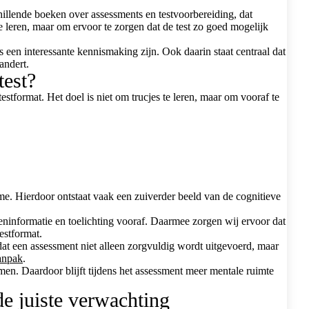
illende boeken over assessments en testvoorbereiding, dat
e leren, maar om ervoor te zorgen dat de test zo goed mogelijk
en interessante kennismaking zijn. Ook daarin staat centraal dat
andert.
test?
stformat. Het doel is niet om trucjes te leren, maar om vooraf te
me. Hierdoor ontstaat vaak een zuiverder beeld van de cognitieve
eninformatie en toelichting vooraf. Daarmee zorgen wij ervoor dat
estformat.
at een assessment niet alleen zorgvuldig wordt uitgevoerd, maar
anpak
.
men. Daardoor blijft tijdens het assessment meer mentale ruimte
de juiste verwachting