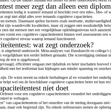
laties. Op die manier ontstaat een breder en beter onderbouwd beeld va
ntest meer zegt dan alleen een diplom
eitentest nodig is wanneer iemand al beschikt over een mbo-, hbo- of 
 zegt niet altijd alles over iemands cognitieve capaciteiten.
van toetsen. Daarnaast spelen factoren zoals motivatie, studievaardig
Dat zijn waardevolle kwaliteiten, maar zij zeggen niet noodzakelijk het
 zien dat mensen met een vergelijkbaar opleidingsniveau toch aanzienl
m vormt een cognitieve capaciteitentest binnen veel assessments een 
 het cognitieve niveau waarop iemand functioneert.
teitentest: wat zegt onderzoek?
t, is uitgebreid onderzocht. Meta-analyses van Hausknecht en collega’s 
ergelijkbare test eerder hebben gemaakt. Die scorestijging ontstaat nie
rop de test is opgebouwd.
vraagd, efficiënter omgaan met tijdsdruk en beter inschatten hoeveel tij
eid met het testformat kan bijdragen aan minder spanning en onzekerh
d zijn. De winst neemt na enkele herhalingen af en verandert het onderl
ar helpt wel om de beschikbare cognitieve capaciteiten beter tot hun rech
paciteitentest níet doet
 Oefenen voor een cognitieve capaciteitentest verandert het onderliggen
enteel te verhogen.
en” van capaciteitentests of het omzeilen van de meting doorgaans niet
staan, maar ook begrensd zijn. Na enkele oefensessies nemen de opbreng