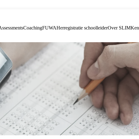
Assessments
Coaching
FUWA
Herregistratie schoolleider
Over SLIM
Ken