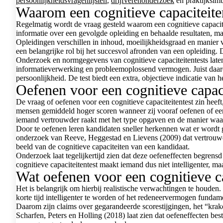
persoonlijkheidsvragenlijsten
,
drijfverenonderzoek
en praktijksimu
Waarom een cognitieve capaciteite
Regelmatig wordt de vraag gesteld waarom een cognitieve capacit
informatie over een gevolgde opleiding en behaalde resultaten, maar
Opleidingen verschillen in inhoud, moeilijkheidsgraad en manier 
een belangrijke rol bij het succesvol afronden van een opleiding. 
Onderzoek en normgegevens van cognitieve capaciteitentests laten
informatieverwerking en probleemoplossend vermogen. Juist daaro
persoonlijkheid. De test biedt een extra, objectieve indicatie van
Oefenen voor een cognitieve capaci
De vraag of oefenen voor een cognitieve capaciteitentest zin heef
mensen gemiddeld hoger scoren wanneer zij vooraf oefenen of een v
iemand vertrouwder raakt met het type opgaven en de manier waa
Door te oefenen leren kandidaten sneller herkennen wat er wordt ge
onderzoek van Reeve, Heggestad en Lievens (2009) dat vertrouwdh
beeld van de cognitieve capaciteiten van een kandidaat.
Onderzoek laat tegelijkertijd zien dat deze oefeneffecten begrens
cognitieve capaciteitentest maakt iemand dus niet intelligenter, ma
Wat oefenen voor een cognitieve ca
Het is belangrijk om hierbij realistische verwachtingen te houden.
korte tijd intelligenter te worden of het redeneervermogen fundam
Daarom zijn claims over gegarandeerde scorestijgingen, het “krak
Scharfen, Peters en Holling (2018) laat zien dat oefeneffecten be