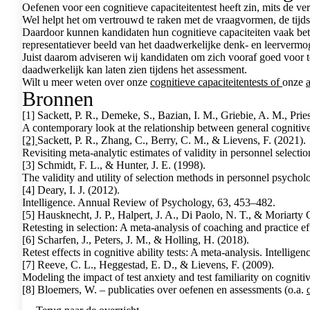
Oefenen voor een cognitieve capaciteitentest heeft zin, mits de ve
Wel helpt het om vertrouwd te raken met de vraagvormen, de tijd
Daardoor kunnen kandidaten hun cognitieve capaciteiten vaak bete
representatiever beeld van het daadwerkelijke denk- en leervermo
Juist daarom adviseren wij kandidaten om zich vooraf goed voor te
daadwerkelijk kan laten zien tijdens het assessment.
Wilt u meer weten over onze
cognitieve capaciteitentests of
onze
Bronnen
[1] Sackett, P. R., Demeke, S., Bazian, I. M., Griebie, A. M., Prie
A contemporary look at the relationship between general cognitive
[2]
Sackett, P. R., Zhang, C., Berry, C. M., & Lievens, F. (2021).
Revisiting meta-analytic estimates of validity in personnel selecti
[3] Schmidt, F. L., & Hunter, J. E. (1998).
The validity and utility of selection methods in personnel psycho
[4] Deary, I. J. (2012).
Intelligence. Annual Review of Psychology, 63, 453–482.
[5] Hausknecht, J. P., Halpert, J. A., Di Paolo, N. T., & Moriarty
Retesting in selection: A meta-analysis of coaching and practice ef
[6] Scharfen, J., Peters, J. M., & Holling, H. (2018).
Retest effects in cognitive ability tests: A meta-analysis. Intellige
[7] Reeve, C. L., Heggestad, E. D., & Lievens, F. (2009).
Modeling the impact of test anxiety and test familiarity on cognitiv
[8] Bloemers, W. – publicaties over oefenen en assessments (o.a.