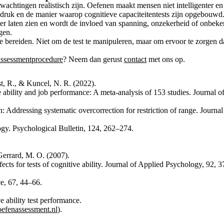
rwachtingen realistisch zijn. Oefenen maakt mensen niet intelligenter en
sdruk en de manier waarop cognitieve capaciteitentests zijn opgebouwd
r laten zien en wordt de invloed van spanning, onzekerheid of onbekend
gen.
 bereiden. Niet om de test te manipuleren, maar om ervoor te zorgen da
assessmentprocedure
? Neem dan gerust
contact
met ons op.
st, R., & Kuncel, N. R. (2022).
 ability and job performance: A meta-analysis of 153 studies. Journal 
on: Addressing systematic overcorrection for restriction of range. Journ
logy. Psychological Bulletin, 124, 262–274.
 Gerrard, M. O. (2007).
fects for tests of cognitive ability. Journal of Applied Psychology, 92, 
nce, 67, 44–66.
e ability test performance.
oefenassessment.nl
).