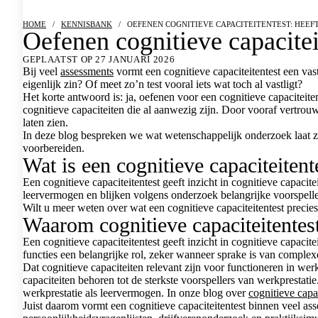
HOME
/
KENNISBANK
/
OEFENEN COGNITIEVE CAPACITEITENTEST: HEEFT
Oefenen cognitieve capaciteit
GEPLAATST OP 27 JANUARI 2026
Bij veel
assessments
vormt een cognitieve capaciteitentest een vas
eigenlijk zin? Of meet zo’n test vooral iets wat toch al vastligt?
Het korte antwoord is: ja, oefenen voor een cognitieve capaciteit
cognitieve capaciteiten die al aanwezig zijn. Door vooraf vertrou
laten zien.
In deze blog bespreken we wat wetenschappelijk onderzoek laat zie
voorbereiden.
Wat is een cognitieve capaciteitent
Een cognitieve capaciteitentest geeft inzicht in cognitieve capa
leervermogen en blijken volgens onderzoek belangrijke voorspelle
Wilt u meer weten over wat een cognitieve capaciteitentest preci
Waarom cognitieve capaciteitentest
Een cognitieve capaciteitentest geeft inzicht in cognitieve capac
functies een belangrijke rol, zeker wanneer sprake is van comple
Dat cognitieve capaciteiten relevant zijn voor functioneren in we
capaciteiten behoren tot de sterkste voorspellers van werkprestat
werkprestatie als leervermogen. In onze blog over
cognitieve capa
Juist daarom vormt een cognitieve capaciteitentest binnen veel as