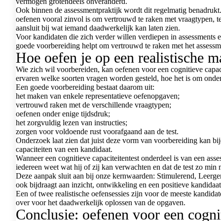
vermogen grotendeels onveranderd.
Ook binnen de assessmentpraktijk wordt dit regelmatig benadrukt
oefenen vooral zinvol is om vertrouwd te raken met vraagtypen, te
aansluit bij wat iemand daadwerkelijk kan laten zien.
Voor kandidaten die zich verder willen verdiepen in assessments 
goede voorbereiding helpt om vertrouwd te raken met het assessm
Hoe oefen je op een realistische m
Wie zich wil voorbereiden, kan oefenen voor een cognitieve capacit
ervaren welke soorten vragen worden gesteld, hoe het is om onder 
Een goede voorbereiding bestaat daarom uit:
het maken van enkele representatieve oefenopgaven;
vertrouwd raken met de verschillende vraagtypen;
oefenen onder enige tijdsdruk;
het zorgvuldig lezen van instructies;
zorgen voor voldoende rust voorafgaand aan de test.
Onderzoek laat zien dat juist deze vorm van voorbereiding kan bi
capaciteiten van een kandidaat.
Wanneer een cognitieve capaciteitentest onderdeel is van een ass
iedereen weet wat hij of zij kan verwachten en dat de test zo mi
Deze aanpak sluit aan bij onze kernwaarden: Stimulerend, Leerger
ook bijdraagt aan inzicht, ontwikkeling en een positieve kandidaa
Een of twee realistische oefensessies zijn voor de meeste kandida
over voor het daadwerkelijk oplossen van de opgaven.
Conclusie: oefenen voor een cognit