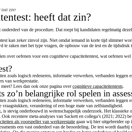
 DAT ZIN?
entest: heeft dat zin?
t onderdeel van de procedure. Dat roept bij kandidaten regelmatig dezel
entest kan zeker zinvol zijn. Niet omdat iemand in korte tijd slimmer w
wd te raken met het type vragen, de opbouw van de test en de tijdsdruk
n over oefenen voor een cognitieve capaciteitentest, wat oefenen wel en
est?
citeiten zoals logisch redeneren, informatie verwerken, verbanden legg
rs van werkprestatie.
es meet? Lees dan ook onze pagina over
cognitieve capaciteitentests
.
s zo’n belangrijke rol spelen in asse
iteiten zoals logisch redeneren, informatie verwerken, verbanden leggen
xe vraagstukken, verandering of een hoge mate van zelfstandigheid.
rk, is stevig onderbouwd in wetenschappelijk onderzoek. Het klassieke 
ie. Ook recentere meta-analyses van Sackett en collega’s (2021; 2022) 
citeiten als voorspeller van werkprestatie
gaan wij hier uitgebreider op i
sessments een vast onderdeel van de beoordeling. De test wordt daarbij