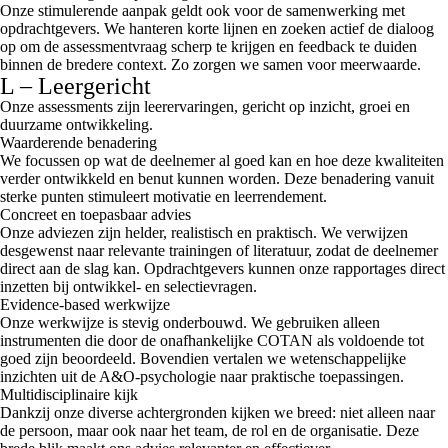
Onze stimulerende aanpak geldt ook voor de samenwerking met
opdrachtgevers. We hanteren korte lijnen en zoeken actief de dialoog
op om de assessmentvraag scherp te krijgen en feedback te duiden
binnen de bredere context. Zo zorgen we samen voor meerwaarde.
L – Leergericht
Onze assessments zijn leerervaringen, gericht op inzicht, groei en
duurzame ontwikkeling.
Waarderende benadering
We focussen op wat de deelnemer al goed kan en hoe deze kwaliteiten
verder ontwikkeld en benut kunnen worden. Deze benadering vanuit
sterke punten stimuleert motivatie en leerrendement.
Concreet en toepasbaar advies
Onze adviezen zijn helder, realistisch en praktisch. We verwijzen
desgewenst naar relevante trainingen of literatuur, zodat de deelnemer
direct aan de slag kan. Opdrachtgevers kunnen onze rapportages direct
inzetten bij ontwikkel- en selectievragen.
Evidence-based werkwijze
Onze werkwijze is stevig onderbouwd. We gebruiken alleen
instrumenten die door de onafhankelijke COTAN als voldoende tot
goed zijn beoordeeld. Bovendien vertalen we wetenschappelijke
inzichten uit de A&O-psychologie naar praktische toepassingen.
Multidisciplinaire kijk
Dankzij onze diverse achtergronden kijken we breed: niet alleen naar
de persoon, maar ook naar het team, de rol en de organisatie. Deze