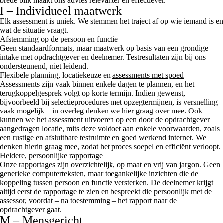
brede blik maakt ons advies relevanter en effectiever.
I – Individueel maatwerk
Elk assessment is uniek. We stemmen het traject af op wie iemand is en
wat de situatie vraagt.
Afstemming op de persoon en functie
Geen standaardformats, maar maatwerk op basis van een grondige
intake met opdrachtgever en deelnemer. Testresultaten zijn bij ons
ondersteunend, niet leidend.
Flexibele planning, locatiekeuze en
assessments met spoed
Assessments zijn vaak binnen enkele dagen te plannen, en het
terugkoppelgesprek volgt op korte termijn. Indien gewenst,
bijvoorbeeld bij selectieprocedures met opzegtermijnen, is versnelling
vaak mogelijk – in overleg denken we hier graag over mee. Ook
kunnen we het assessment uitvoeren op een door de opdrachtgever
aangedragen locatie, mits deze voldoet aan enkele voorwaarden, zoals
een rustige en afsluitbare testruimte en goed werkend internet. We
denken hierin graag mee, zodat het proces soepel en efficiënt verloopt.
Heldere, persoonlijke rapportage
Onze rapportages zijn overzichtelijk, op maat en vrij van jargon. Geen
generieke computerteksten, maar toegankelijke inzichten die de
koppeling tussen persoon en functie versterken. De deelnemer krijgt
altijd eerst de rapportage te zien en bespreekt die persoonlijk met de
assessor, voordat – na toestemming – het rapport naar de
opdrachtgever gaat.
M – Mensgericht