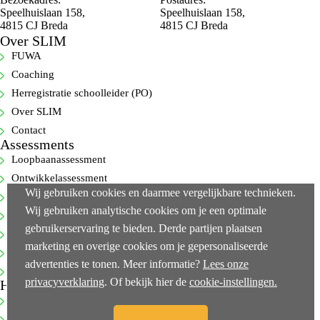
Speelhuislaan 158,
Speelhuislaan 158,
4815 CJ Breda
4815 CJ Breda
Over SLIM
FUWA
Coaching
Herregistratie schoolleider (PO)
Over SLIM
Contact
Assessments
Loopbaanassessment
Ontwikkelassessment
Wij gebruiken cookies en daarmee vergelijkbare technieken.
Selectie-assessment
Wij gebruiken analytische cookies om je een optimale
360-gradenfeedback
gebruikerservaring te bieden. Derde partijen plaatsen
Cognitieve capaciteitentest
marketing en overige cookies om je gepersonaliseerde
Executive-assessments
advertenties te tonen. Meer informatie?
Lees onze
Bekijk alle…
privacyverklaring
. Of bekijk hier de
cookie-instellingen.
Handige links
NEN-ISO 10667-2
Klachtenprocedure