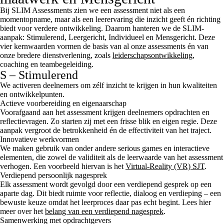
Bij SLIM Assessments zien we een assessment niet als een
momentopname, maar als een leerervaring die inzicht geeft én richting
biedt voor verdere ontwikkeling. Daarom hanteren we de SLIM-
aanpak: Stimulerend, Leergericht, Individueel en Mensgericht. Deze
vier kernwaarden vormen de basis van al onze assessments én van
onze bredere dienstverlening, zoals
leiderschapsontwikkeling
,
coaching en teambegeleiding.
S – Stimulerend
We activeren deelnemers om zélf inzicht te krijgen in hun kwaliteiten
en ontwikkelpunten.
Actieve voorbereiding en eigenaarschap
Voorafgaand aan het assessment krijgen deelnemers opdrachten en
reflectievragen. Zo starten zij met een frisse blik en eigen regie. Deze
aanpak vergroot de betrokkenheid én de effectiviteit van het traject.
Innovatieve werkvormen
We maken gebruik van onder andere serious games en interactieve
elementen, die zowel de validiteit als de leerwaarde van het assessment
verhogen. Een voorbeeld hiervan is het
Virtual-Reality (VR) SJT
.
Verdiepend persoonlijk nagesprek
Elk assessment wordt gevolgd door een verdiepend gesprek op een
aparte dag. Dit biedt ruimte voor reflectie, dialoog en verdieping – een
bewuste keuze omdat het leerproces daar pas echt begint. Lees hier
meer over het
belang van een verdiepend nagesprek
.
Samenwerking met opdrachtgevers