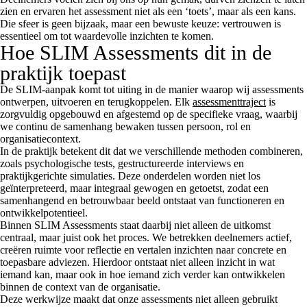
zien en ervaren het assessment niet als een ‘toets’, maar als een kans.
Die sfeer is geen bijzaak, maar een bewuste keuze: vertrouwen is
essentieel om tot waardevolle inzichten te komen.
Hoe SLIM Assessments dit in de
praktijk toepast
De SLIM-aanpak komt tot uiting in de manier waarop wij assessments
ontwerpen, uitvoeren en terugkoppelen. Elk
assessmenttraject
is
zorgvuldig opgebouwd en afgestemd op de specifieke vraag, waarbij
we continu de samenhang bewaken tussen persoon, rol en
organisatiecontext.
In de praktijk betekent dit dat we verschillende methoden combineren,
zoals psychologische tests, gestructureerde interviews en
praktijkgerichte simulaties. Deze onderdelen worden niet los
geïnterpreteerd, maar integraal gewogen en getoetst, zodat een
samenhangend en betrouwbaar beeld ontstaat van functioneren en
ontwikkelpotentieel.
Binnen SLIM Assessments staat daarbij niet alleen de uitkomst
centraal, maar juist ook het proces. We betrekken deelnemers actief,
creëren ruimte voor reflectie en vertalen inzichten naar concrete en
toepasbare adviezen. Hierdoor ontstaat niet alleen inzicht in wat
iemand kan, maar ook in hoe iemand zich verder kan ontwikkelen
binnen de context van de organisatie.
Deze werkwijze maakt dat onze assessments niet alleen gebruikt