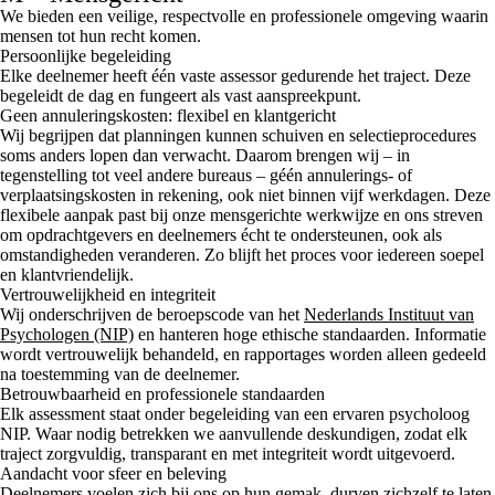
We bieden een veilige, respectvolle en professionele omgeving waarin
mensen tot hun recht komen.
Persoonlijke begeleiding
Elke deelnemer heeft één vaste assessor gedurende het traject. Deze
begeleidt de dag en fungeert als vast aanspreekpunt.
Geen annuleringskosten: flexibel en klantgericht
Wij begrijpen dat planningen kunnen schuiven en selectieprocedures
soms anders lopen dan verwacht. Daarom brengen wij – in
tegenstelling tot veel andere bureaus – géén annulerings- of
verplaatsingskosten in rekening, ook niet binnen vijf werkdagen. Deze
flexibele aanpak past bij onze mensgerichte werkwijze en ons streven
om opdrachtgevers en deelnemers écht te ondersteunen, ook als
omstandigheden veranderen. Zo blijft het proces voor iedereen soepel
en klantvriendelijk.
Vertrouwelijkheid en integriteit
Wij onderschrijven de beroepscode van het
Nederlands Instituut van
Psychologen (NIP)
en hanteren hoge ethische standaarden. Informatie
wordt vertrouwelijk behandeld, en rapportages worden alleen gedeeld
na toestemming van de deelnemer.
Betrouwbaarheid en professionele standaarden
Elk assessment staat onder begeleiding van een ervaren psycholoog
NIP. Waar nodig betrekken we aanvullende deskundigen, zodat elk
traject zorgvuldig, transparant en met integriteit wordt uitgevoerd.
Aandacht voor sfeer en beleving
Deelnemers voelen zich bij ons op hun gemak, durven zichzelf te laten