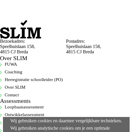
Bezoekadres:
Postadres:
Speelhuislaan 158,
Speelhuislaan 158,
4815 CJ Breda
4815 CJ Breda
Over SLIM
FUWA
Coaching
Herregistratie schoolleider (PO)
Over SLIM
Contact
Assessments
Loopbaanassessment
Ontwikkelassessment
Wij gebruiken cookies en daarmee vergelijkbare technieken.
Selectie-assessment
Wij gebruiken analytische cookies om je een optimale
360-gradenfeedback