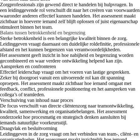
Zorgprofessionals zijn gewend direct te handelen bij hulpvragen. In
een leidinggevende rol verschuift dit naar het creëren van voorwaarden
waaronder anderen effectief kunnen handelen. Het assessment maakt
zichtbaar in hoeverre iemand zelf blijft oplossen of juist eigenaarschap
stimuleert binnen het team.
Balans tussen betrokkenheid en begrenzing
Sterke betrokkenheid is een belangrijke kwaliteit binnen de zorg.
Leidinggeven vraagt daarnaast om duidelijke roldefinitie, professionele
afstand en het kunnen begrenzen van verantwoordelijkheden.
Het assessment geeft inzicht in hoe nabijheid en begrenzing worden
gecombineerd en waar verdere ontwikkeling helpend kan zijn.
Aanspreken en confronteren
Effectief leiderschap vraagt om het voeren van lastige gesprekken.
Zeker bij doorgroei vanuit een uitvoerende rol kan dit spanning
oproepen. Het assessment maakt zichtbaar hoe iemand omgaat met
feedback, conflict, professionele positionering en het aanspreken van
collega’s of teamleden.
Verschuiving van inhoud naar proces
De focus verschuift van directe cliëntenzorg naar teamontwikkeling,
kwaliteit, samenwerking en organisatiebelangen. Het assessment
onderzoekt hoe procesmatig en strategisch denken aansluiten bij
iemands natuurlijke voorkeursstijl.
Draagvlak en besluitvorming
Leidinggeven in de zorg vraagt om het verbinden van team-, cliënt- en
organisatiedoelen. Het assessment maakt inzichtelijk hoe iemand