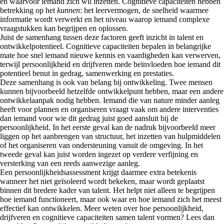
en waarvoor iemand zich wil inzetten. Cognitieve capaciteiten hebben
betrekking op het
kunnen
: het leervermogen, de snelheid waarmee
informatie wordt verwerkt en het niveau waarop iemand complexe
vraagstukken kan begrijpen en oplossen.
Juist de samenhang tussen deze factoren geeft inzicht in talent en
ontwikkelpotentieel. Cognitieve capaciteiten bepalen in belangrijke
mate hoe snel iemand nieuwe kennis en vaardigheden kan verwerven,
terwijl persoonlijkheid en drijfveren mede beïnvloeden hoe iemand dit
potentieel benut in gedrag, samenwerking en prestaties.
Deze samenhang is ook van belang bij ontwikkeling. Twee mensen
kunnen bijvoorbeeld hetzelfde ontwikkelpunt hebben, maar een andere
ontwikkelaanpak nodig hebben. Iemand die van nature minder aanleg
heeft voor plannen en organiseren vraagt vaak om andere interventies
dan iemand voor wie dit gedrag juist goed aansluit bij de
persoonlijkheid. In het eerste geval kan de nadruk bijvoorbeeld meer
liggen op het aanbrengen van structuur, het inzetten van hulpmiddelen
of het organiseren van ondersteuning vanuit de omgeving. In het
tweede geval kan juist worden ingezet op verdere verfijning en
versterking van een reeds aanwezige aanleg.
Een persoonlijkheidsassessment krijgt daarmee extra betekenis
wanneer het niet geïsoleerd wordt bekeken, maar wordt geplaatst
binnen dit bredere kader van talent. Het helpt niet alleen te begrijpen
hoe iemand functioneert, maar ook waar en hoe iemand zich het meest
effectief kan ontwikkelen. Meer weten over hoe persoonlijkheid,
drijfveren en cognitieve capaciteiten samen talent vormen? Lees dan