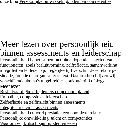
onze blog
Persoonlijke ontwikkeling, talent en competenties
.
Meer lezen over persoonlijkheid
binnen assessments en leiderschap
Persoonlijkheid hangt samen met uiteenlopende aspecten van
functioneren, zoals besluitvorming, zelfreflectie, samenwerking,
integriteit en leiderschap. Tegelijkertijd verschilt deze relatie per
situatie, functie en organisatiecontext. Daarom beschrijven wij
verschillende thema’s uitgebreider in afzonderlijke blogs.
Meer lezen
Besluitvaardigheid bij leiders en persoonlijkheid
Empathie, compassie en leiderschap
Zelfreflectie en zelfinzicht binnen assessments
Integriteit meten in assessments
Persoonlijkheid en werkprestatie: een complexe relatie
Persoonlijke ontwikkeling, talent en competenties
Waarom wij kritisch zijn op kleurentesten