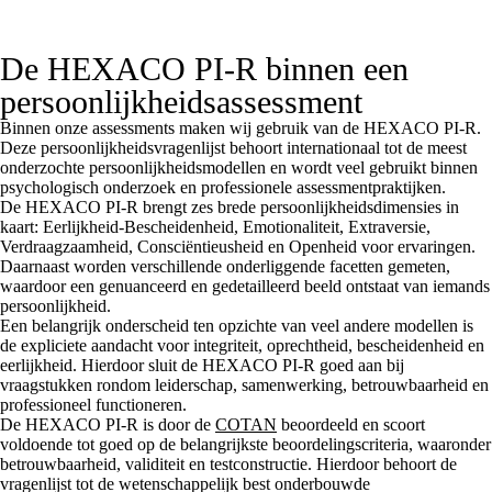
De HEXACO PI-R binnen een
persoonlijkheidsassessment
Binnen onze assessments maken wij gebruik van de HEXACO PI-R.
Deze persoonlijkheidsvragenlijst behoort internationaal tot de meest
onderzochte persoonlijkheidsmodellen en wordt veel gebruikt binnen
psychologisch onderzoek en professionele assessmentpraktijken.
De HEXACO PI-R brengt zes brede persoonlijkheidsdimensies in
kaart: Eerlijkheid-Bescheidenheid, Emotionaliteit, Extraversie,
Verdraagzaamheid, Consciëntieusheid en Openheid voor ervaringen.
Daarnaast worden verschillende onderliggende facetten gemeten,
waardoor een genuanceerd en gedetailleerd beeld ontstaat van iemands
persoonlijkheid.
Een belangrijk onderscheid ten opzichte van veel andere modellen is
de expliciete aandacht voor integriteit, oprechtheid, bescheidenheid en
eerlijkheid. Hierdoor sluit de HEXACO PI-R goed aan bij
vraagstukken rondom leiderschap, samenwerking, betrouwbaarheid en
professioneel functioneren.
De HEXACO PI-R is door de
COTAN
beoordeeld en scoort
voldoende tot goed op de belangrijkste beoordelingscriteria, waaronder
betrouwbaarheid, validiteit en testconstructie. Hierdoor behoort de
vragenlijst tot de wetenschappelijk best onderbouwde