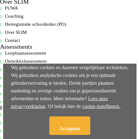
Over SLIM
FUWA
Coaching
Herregistratie schoolleider (PO)
Over SLIM
Contact
Assessments
Loopbaanassessment
Ontwikkelassessment
Wij gebruiken cookies en daarmee vergelijkbare technieken.
Selectie-assessment
Wij gebruiken analytische cookies om je een optimale
360-gradenfeedback
gebruikerservaring te bieden. Derde partijen plaatsen
Cognitieve capaciteitentest
marketing en overige cookies om je gepersonaliseerde
Executive-assessments
advertenties te tonen. Meer informatie?
Lees onze
Bekijk alle…
privacyverklaring
. Of bekijk hier de
cookie-instellingen.
Handige links
NEN-ISO 10667-2
Klachtenprocedure
Accepteer
Privacy
Algemene voorwaarden