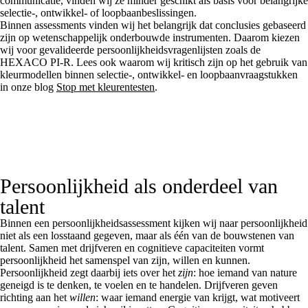
communicatie, vinden wij ze minder geschikt als basis voor belangrijke
selectie-, ontwikkel- of loopbaanbeslissingen.
Binnen assessments vinden wij het belangrijk dat conclusies gebaseerd
zijn op wetenschappelijk onderbouwde instrumenten. Daarom kiezen
wij voor gevalideerde persoonlijkheidsvragenlijsten zoals de
HEXACO PI-R. Lees ook waarom wij kritisch zijn op het gebruik van
kleurmodellen binnen selectie-, ontwikkel- en loopbaanvraagstukken
in onze blog
Stop met kleurentesten
.
Persoonlijkheid als onderdeel van
talent
Binnen een persoonlijkheidsassessment kijken wij naar persoonlijkheid
niet als een losstaand gegeven, maar als één van de bouwstenen van
talent. Samen met drijfveren en cognitieve capaciteiten vormt
persoonlijkheid het samenspel van
zijn, willen en kunnen
.
Persoonlijkheid zegt daarbij iets over het
zijn
: hoe iemand van nature
geneigd is te denken, te voelen en te handelen. Drijfveren geven
richting aan het
willen
: waar iemand energie van krijgt, wat motiveert