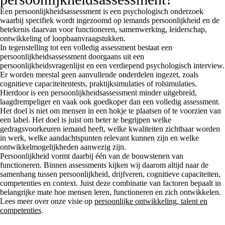
Een persoonlijkheidsassessment is een psychologisch onderzoek
waarbij specifiek wordt ingezoomd op iemands persoonlijkheid en de
betekenis daarvan voor functioneren, samenwerking, leiderschap,
ontwikkeling of loopbaanvraagstukken.
In tegenstelling tot een volledig assessment bestaat een
persoonlijkheidsassessment doorgaans uit een
persoonlijkheidsvragenlijst en een verdiepend psychologisch interview.
Er worden meestal geen aanvullende onderdelen ingezet, zoals
cognitieve capaciteitentests, praktijksimulaties of rolsimulaties.
Hierdoor is een persoonlijkheidsassessment minder uitgebreid,
laagdrempeliger en vaak ook goedkoper dan een volledig assessment.
Het doel is niet om mensen in een hokje te plaatsen of te voorzien van
een label. Het doel is juist om beter te begrijpen welke
gedragsvoorkeuren iemand heeft, welke kwaliteiten zichtbaar worden
in werk, welke aandachtspunten relevant kunnen zijn en welke
ontwikkelmogelijkheden aanwezig zijn.
Persoonlijkheid vormt daarbij één van de bouwstenen van
functioneren. Binnen assessments kijken wij daarom altijd naar de
samenhang tussen persoonlijkheid, drijfveren, cognitieve capaciteiten,
competenties en context. Juist deze combinatie van factoren bepaalt in
belangrijke mate hoe mensen leren, functioneren en zich ontwikkelen.
Lees meer over onze visie op
persoonlijke ontwikkeling, talent en
competenties
.