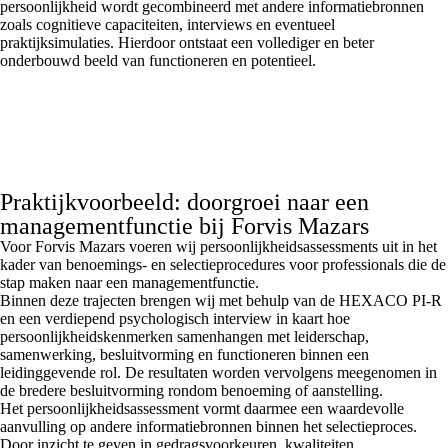
persoonlijkheid wordt gecombineerd met andere informatiebronnen
zoals cognitieve capaciteiten, interviews en eventueel
praktijksimulaties. Hierdoor ontstaat een vollediger en beter
onderbouwd beeld van functioneren en potentieel.
Praktijkvoorbeeld: doorgroei naar een
managementfunctie bij Forvis Mazars
Voor Forvis Mazars voeren wij persoonlijkheidsassessments uit in het
kader van benoemings- en selectieprocedures voor professionals die de
stap maken naar een managementfunctie.
Binnen deze trajecten brengen wij met behulp van de HEXACO PI-R
en een verdiepend psychologisch interview in kaart hoe
persoonlijkheidskenmerken samenhangen met leiderschap,
samenwerking, besluitvorming en functioneren binnen een
leidinggevende rol. De resultaten worden vervolgens meegenomen in
de bredere besluitvorming rondom benoeming of aanstelling.
Het persoonlijkheidsassessment vormt daarmee een waardevolle
aanvulling op andere informatiebronnen binnen het selectieproces.
Door inzicht te geven in gedragsvoorkeuren, kwaliteiten,