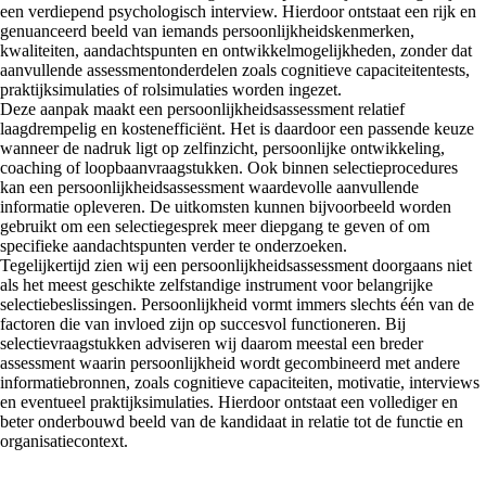
een verdiepend psychologisch interview. Hierdoor ontstaat een rijk en
genuanceerd beeld van iemands persoonlijkheidskenmerken,
kwaliteiten, aandachtspunten en ontwikkelmogelijkheden, zonder dat
aanvullende assessmentonderdelen zoals cognitieve capaciteitentests,
praktijksimulaties of rolsimulaties worden ingezet.
Deze aanpak maakt een persoonlijkheidsassessment relatief
laagdrempelig en kostenefficiënt. Het is daardoor een passende keuze
wanneer de nadruk ligt op zelfinzicht, persoonlijke ontwikkeling,
coaching of loopbaanvraagstukken. Ook binnen selectieprocedures
kan een persoonlijkheidsassessment waardevolle aanvullende
informatie opleveren. De uitkomsten kunnen bijvoorbeeld worden
gebruikt om een selectiegesprek meer diepgang te geven of om
specifieke aandachtspunten verder te onderzoeken.
Tegelijkertijd zien wij een persoonlijkheidsassessment doorgaans niet
als het meest geschikte zelfstandige instrument voor belangrijke
selectiebeslissingen. Persoonlijkheid vormt immers slechts één van de
factoren die van invloed zijn op succesvol functioneren. Bij
selectievraagstukken adviseren wij daarom meestal een breder
assessment waarin persoonlijkheid wordt gecombineerd met andere
informatiebronnen, zoals cognitieve capaciteiten, motivatie, interviews
en eventueel praktijksimulaties. Hierdoor ontstaat een vollediger en
beter onderbouwd beeld van de kandidaat in relatie tot de functie en
organisatiecontext.