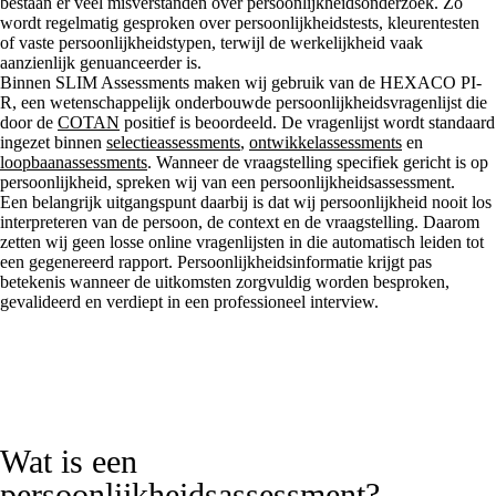
bestaan er veel misverstanden over persoonlijkheidsonderzoek. Zo
wordt regelmatig gesproken over persoonlijkheidstests, kleurentesten
of vaste persoonlijkheidstypen, terwijl de werkelijkheid vaak
aanzienlijk genuanceerder is.
Binnen SLIM Assessments maken wij gebruik van de
HEXACO PI-
R
, een wetenschappelijk onderbouwde persoonlijkheidsvragenlijst die
door de
COTAN
positief is beoordeeld. De vragenlijst wordt standaard
ingezet binnen
selectieassessments
,
ontwikkelassessments
en
loopbaanassessments
. Wanneer de vraagstelling specifiek gericht is op
persoonlijkheid, spreken wij van een persoonlijkheidsassessment.
Een belangrijk uitgangspunt daarbij is dat wij persoonlijkheid nooit los
interpreteren van de persoon, de context en de vraagstelling. Daarom
zetten wij geen losse online vragenlijsten in die automatisch leiden tot
een gegenereerd rapport. Persoonlijkheidsinformatie krijgt pas
betekenis wanneer de uitkomsten zorgvuldig worden besproken,
gevalideerd en verdiept in een professioneel interview.
Wat is een
persoonlijkheidsassessment?