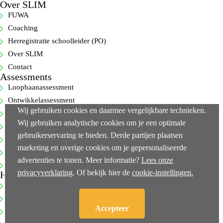
Over SLIM
FUWA
Coaching
Herregistratie schoolleider (PO)
Over SLIM
Contact
Assessments
Loopbaanassessment
Ontwikkelassessment
Wij gebruiken cookies en daarmee vergelijkbare technieken.
Selectie-assessment
Wij gebruiken analytische cookies om je een optimale
360-gradenfeedback
gebruikerservaring te bieden. Derde partijen plaatsen
Cognitieve capaciteitentest
marketing en overige cookies om je gepersonaliseerde
Executive-assessments
advertenties te tonen. Meer informatie?
Lees onze
Bekijk alle…
privacyverklaring
. Of bekijk hier de
cookie-instellingen.
Handige links
NEN-ISO 10667-2
Klachtenprocedure
Accepteer
Privacy