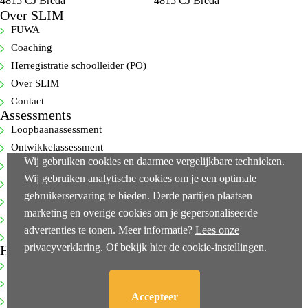
4815 CJ Breda
4815 CJ Breda
Over SLIM
FUWA
Coaching
Herregistratie schoolleider (PO)
Over SLIM
Contact
Assessments
Loopbaanassessment
Ontwikkelassessment
Wij gebruiken cookies en daarmee vergelijkbare technieken.
Selectie-assessment
Wij gebruiken analytische cookies om je een optimale
360-gradenfeedback
gebruikerservaring te bieden. Derde partijen plaatsen
Cognitieve capaciteitentest
marketing en overige cookies om je gepersonaliseerde
Executive-assessments
advertenties te tonen. Meer informatie?
Lees onze
Bekijk alle…
privacyverklaring
. Of bekijk hier de
cookie-instellingen.
Handige links
NEN-ISO 10667-2
Klachtenprocedure
Accepteer
Privacy