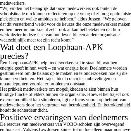
medewerkers.
“Wij vinden het belangrijk dat onze medewerkers ook buiten de
schoolsituatie om kunnen reflecteren op de vraag of zij nog op de juiste
plek zitten en welke ambities ze hebben,” aldus Jussen. “We geloven
dat dit versterkend werkt voor de keuzes die onze medewerkers maken
en hen meer in hun kracht zet – ook al kan het betekenen dat hun
werkplezier in deze fase van hun leven bij een andere organisatie
waarschijnlijk meer tot zijn recht komt.”
Wat doet een Loopbaan-APK
precies?
Een Loopbaan-APK helpt medewerkers stil te staan bij wat hen
energie geeft in hun werk – en wat energie kost. Deelnemers worden
gestimuleerd om de balans op te maken en te onderzoeken hoe zij die
kunnen verbeteren. Het traject biedt concrete aanbevelingen en
reparatiepunten voordat er problemen ontstaan.
Het prikkelt medewerkers om mogelijkheden te zien binnen hun
huidige functie of elders binnen de organisatie. Hoewel het traject ook
externe mobiliteit kan stimuleren, ligt de focus vooral op behoud van
medewerkers door het vergroten van betrokkenheid. En betrokkenheid
houdt de achterdeur dicht.
Positieve ervaringen van deelnemers
De reacties van medewerkers van VOBO-scholen zijn overwegend
enthousiast. Volgens Lex Jussen zijn er tot nu toe alleen maar positieve