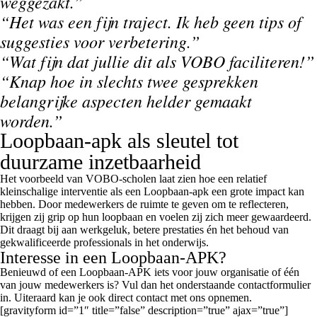
weggezakt.”
“Het was een fijn traject. Ik heb geen tips of
suggesties voor verbetering.”
“Wat fijn dat jullie dit als VOBO faciliteren!”
“Knap hoe in slechts twee gesprekken
belangrijke aspecten helder gemaakt
worden.”
Loopbaan-apk als sleutel tot
duurzame inzetbaarheid
Het voorbeeld van VOBO-scholen laat zien hoe een relatief
kleinschalige interventie als een Loopbaan-apk een grote impact kan
hebben. Door medewerkers de ruimte te geven om te reflecteren,
krijgen zij grip op hun loopbaan en voelen zij zich meer gewaardeerd.
Dit draagt bij aan werkgeluk, betere prestaties én het behoud van
gekwalificeerde professionals in het onderwijs.
Interesse in een Loopbaan-APK?
Benieuwd of een Loopbaan-APK iets voor jouw organisatie of één
van jouw medewerkers is? Vul dan het onderstaande contactformulier
in. Uiteraard kan je ook direct contact met ons opnemen.
[gravityform id=”1″ title=”false” description=”true” ajax=”true”]