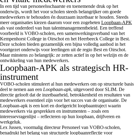
In een tijd van personeelsschaarste en toenemende druk op het
onderwijs, wordt het voor scholen steeds belangrijker om goede
medewerkers te behouden én duurzaam inzetbaar te houden. Steeds
meer organisaties kiezen daarom voor een zogeheten
Loopbaan-APK
als vast onderdeel van hun talentmanagementbeleid. Een treffend
voorbeeld is VOBO-scholen, een samenwerkingsverband van het
Kempenhorst College in Oirschot en het Heerbeeck College in Best.
Deze scholen bieden gezamenlijk een bijna volledig aanbod in het
voortgezet onderwijs voor leerlingen uit de regio Best en Oirschot.
Maar minstens zo belangrijk: ze zetten actief in op het welzijn en de
ontwikkeling van hun medewerkers.
Loopbaan-APK als strategisch HR-
instrument
VOBO-scholen stimuleert al hun medewerkers om op structurele basis
deel te nemen aan een
Loopbaan-apk
, uitgevoerd door SLIM. De
directie gelooft dat de inzetbaarheid, betrokkenheid en resultaten van
medewerkers essentieel zijn voor het succes van de organisatie. De
Loopbaan-apk is een kort en doelgericht loopbaantraject waarin
medewerkers via gesprekken en instrumenten – zoals een
interessevragenlijst – reflecteren op hun loopbaan, drijfveren en
werkgeluk.
Lex Jussen, voormalig directeur Personeel van VOBO-scholen,
benadrukt het belang van structurele loopbaanreflectie voor