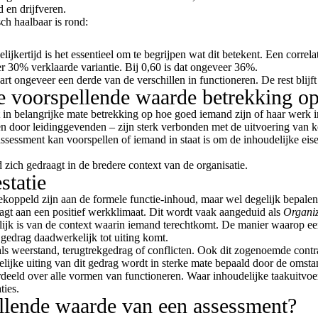
d en drijfveren.
ch haalbaar is rond:
jkertijd is het essentieel om te begrijpen wat dit betekent. Een correla
r 30% verklaarde variantie. Bij 0,60 is dat ongeveer 36%.
t ongeveer een derde van de verschillen in functioneren. De rest blijft
ie voorspellende waarde betrekking o
n belangrijke mate betrekking op hoe goed iemand zijn of haar werk inh
gen door leidinggevenden – zijn sterk verbonden met de uitvoering van k
ssessment kan voorspellen of iemand in staat is om de inhoudelijke eise
zich gedraagt in de bredere context van de organisatie.
statie
gekoppeld zijn aan de formele functie-inhoud, maar wel degelijk bepale
aagt aan een positief werkklimaat. Dit wordt vaak aangeduid als
Organiz
kelijk is van de context waarin iemand terechtkomt. De manier waarop ee
 gedrag daadwerkelijk tot uiting komt.
zoals weerstand, terugtrekgedrag of conflicten. Ook dit zogenoemde cont
elijke uiting van dit gedrag wordt in sterke mate bepaald door de omsta
deeld over alle vormen van functioneren. Waar inhoudelijke taakuitvoeri
ties.
ellende waarde van een assessment?