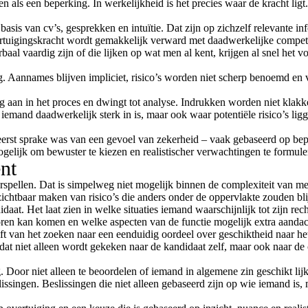
en als een beperking. In werkelijkheid is het precies waar de kracht li
asis van cv’s, gesprekken en intuïtie. Dat zijn op zichzelf relevante 
ertuigingskracht wordt gemakkelijk verward met daadwerkelijke compete
aal vaardig zijn of die lijken op wat men al kent, krijgen al snel het vo
ing. Aannames blijven impliciet, risico’s worden niet scherp benoemd e
ng aan in het proces en dwingt tot analyse. Indrukken worden niet kla
 iemand daadwerkelijk sterk in is, maar ook waar potentiële risico’s li
eerst sprake was van een gevoel van zekerheid – vaak gebaseerd op bep
gelijk om bewuster te kiezen en realistischer verwachtingen te formule
nt
rspellen. Dat is simpelweg niet mogelijk binnen de complexiteit van me
zichtbaar maken van risico’s die anders onder de oppervlakte zouden bli
aat. Het laat zien in welke situaties iemand waarschijnlijk tot zijn re
oren kan komen en welke aspecten van de functie mogelijk extra aandac
t van het zoeken naar een eenduidig oordeel over geschiktheid naar het 
t niet alleen wordt gekeken naar de kandidaat zelf, maar ook naar de c
 Door niet alleen te beoordelen of iemand in algemene zin geschikt lijkt
issingen. Beslissingen die niet alleen gebaseerd zijn op wie iemand is,