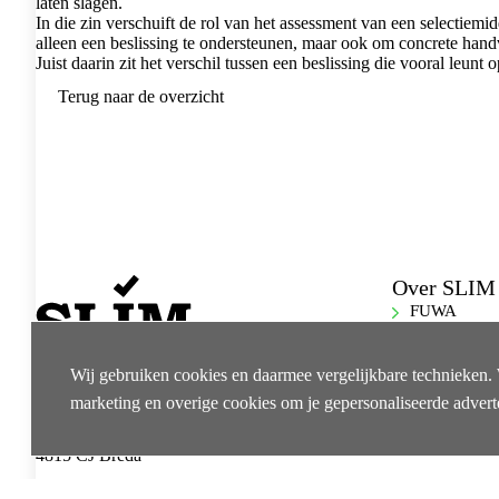
laten slagen.
In die zin verschuift de rol van het assessment van een selectiemi
alleen een beslissing te ondersteunen, maar ook om concrete hand
Juist daarin zit het verschil tussen een beslissing die vooral leu
Terug naar de overzicht
Over SLIM
FUWA
Coaching
Bezoekadres:
Herregistrat
Speelhuislaan 158,
Wij gebruiken cookies en daarmee vergelijkbare technieken. W
4815 CJ Breda
Over SLIM
marketing en overige cookies om je gepersonaliseerde advert
Postadres:
Contact
Speelhuislaan 158,
4815 CJ Breda