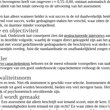
 bovengrens heeft van ongeveer r ≈ 0,55–0,60, ontstaat automatisch de 
aliteit van het totale ontwerp en de uitvoering van het assessment.
en kan alleen wanneer helder is wat succes in de rol daadwerkelijk bet
palend voor succes, welke gedragingen maken het verschil, waar zitten d
iek, en daarmee minder voorspellend.
 en objectiviteit
ciaal. Onderzoek laat consequent zien dat
gestructureerde interviews
aan
, in dezelfde volgorde, waarbij de vragen direct gekoppeld zijn aan het
aal met vooraf gedefinieerde gedragsankers die beschrijven wat sterke
ssentijds overleg. Juist die standaardisatie en onafhankelijkheid zorgen
ler
ve capaciteitentests
behoren tot de meest robuuste voorspellers van taa
evoegen van een goed onderbouwde capaciteitentest verhoogt de voorsp
waliteitsnorm
en en tests. Niet elk instrument is geschikt voor selectie. Instrumenten 
oldoende tot goed worden beoordeeld, bieden een veel stevigere basis. 
jk of psychometrisch onvoldoende zijn.
hil wordt gemaakt
d. Een assessment dat alleen beschrijft
wat
iemand scoort, mist de kern. 
omstandigheden komt iemand tot zijn recht? En waar zitten de risico’s