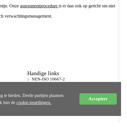
ermijn. Onze
assessmentprocedure
is er dan ook op gericht om niet
stisch verwachtingsmanagement.
Handige links
NEN-ISO 10667-2
Klachtenprocedure
Privacy
 te bieden. Derde partijen plaatsen
Accepteer
Algemene voorwaarden
jk hier de
cookie-instellingen.