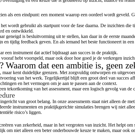
 op overtuiging en een keuze die is gebaseerd op inzicht, nuance en rea
t zien als een eindpunt: een moment waarop een oordeel wordt geveld. G
et wordt gebruikt als startpunt voor de fase daarna. De inzichten die 
urd en ontwikkeld.
maar geneigd is besluitvorming uit te stellen, kan daar in de eerste ma
n en tijdig feedback geven. En als iemand het beste functioneert in een 
 een instrument dat actief bijdraagt aan succes in de praktijk.
 vooraf hebt voorspeld, maar ook door hoe goed je de verkregen inzich
k? Waarom dat een ambitie is, geen ze
, maar kent duidelijke grenzen. Met zorgvuldig ontworpen en uitgevo
tvoering van het werk. Tegelijkertijd blijft een groot deel van succes af
chtingen en het vermogen om je aan te passen aan de context.
geen tekortkoming van het assessment, maar een logisch gevolg van de c
edure
ngericht van groot belang. In onze assessments staat niet alleen de met
eerde instrumenten en praktijkgerichte simulaties brengen wij niet alle
ntiële risico’s liggen.
creëren van zekerheid, maar in het vergroten van inzicht. Het helpt om 
jk om niet alleen een beter onderbouwde keuze te maken, maar ook om