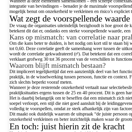
Wanneer al deze elementen samenkomen – een scherpe contextanalys
integratie van bevindingen – benader je de maximale voorspellende
mogelijk benut om onzekerheid te verkleinen en risico’s expliciet
Wat zegt de voorspellende waarde
De vraag die organisaties uiteindelijk bezighoudt is hoe groot de k
betekent dit dat er, ondanks een sterke voorspellende waarde, een r
Kans op mismatch: van correlatie naar pra
Om die kans beter te duiden, is het nodig om kort stil te staan bi
tot 0,60. Deze correlatie geeft de samenhang weer tussen de uitko
wordt de correlatie gekwadrateerd (r²). Dat betekent dat een cor
verklaart grofweg 30 tot 36 procent van de verschillen in function
Waarom blijft mismatch bestaan?
Dit impliceert tegelijkertijd dat een aanzienlijk deel van het funct
praktijk, in de wisselwerking tussen persoon, functie en context. 
zich slechts beperkt vooraf meten.
Wanneer je deze resterende onzekerheid vertaalt naar selectie­besli
praktijksituaties ergens tussen de 25 en 40 procent. Dit is geen ha
Het is daarbij belangrijk om te beseffen dat een mismatch zich nie
soepel verloopt, een stijl die niet goed aansluit bij de leidingge
volledig te voorspellen, omdat ze sterk afhankelijk zijn van factor
Dit maakt ook duidelijk waarom de uitspraak “de juiste persoon op 
onzekerheid verkleinen en beter inzichtelijk maken waar de groot
En toch: juist hierin zit de kracht