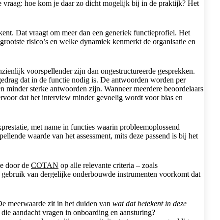
vraag: hoe kom je daar zo dicht mogelijk bij in de praktijk? Het
ekent. Dat vraagt om meer dan een generiek functieprofiel. Het
e grootste risico’s en welke dynamiek kenmerkt de organisatie en
zienlijk voorspellender zijn dan ongestructureerde gesprekken.
 gedrag dat in de functie nodig is. De antwoorden worden per
 en minder sterke antwoorden zijn. Wanneer meerdere beoordelaars
 ervoor dat het interview minder gevoelig wordt voor bias en
kprestatie, met name in functies waarin probleemoplossend
ellende waarde van het assessment, mits deze passend is bij het
die door de
COTAN
op alle relevante criteria – zoals
Het gebruik van dergelijke onderbouwde instrumenten voorkomt dat
De meerwaarde zit in het duiden van
wat dat betekent in deze
 die aandacht vragen in onboarding en aansturing?