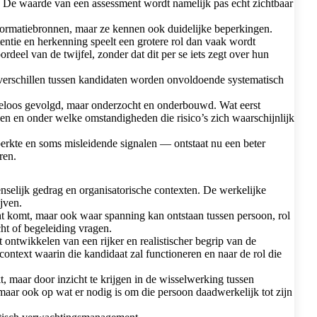
gt. De waarde van een assessment wordt namelijk pas echt zichtbaar
informatiebronnen, maar ze kennen ook duidelijke beperkingen.
ntie en herkenning speelt een grotere rol dan vaak wordt
ordeel van de twijfel, zonder dat dit per se iets zegt over hun
n verschillen tussen kandidaten worden onvoldoende systematisch
kkeloos gevolgd, maar onderzocht en onderbouwd. Wat eerst
ggen en onder welke omstandigheden die risico’s zich waarschijnlijk
erkte en soms misleidende signalen — ontstaat nu een beter
ren.
nselijk gedrag en organisatorische contexten. De werkelijke
jven.
cht komt, maar ook waar spanning kan ontstaan tussen persoon, rol
ht of begeleiding vragen.
ontwikkelen van een rijker en realistischer begrip van de
ontext waarin die kandidaat zal functioneren en naar de rol die
, maar door inzicht te krijgen in de wisselwerking tussen
 maar ook op wat er nodig is om die persoon daadwerkelijk tot zijn