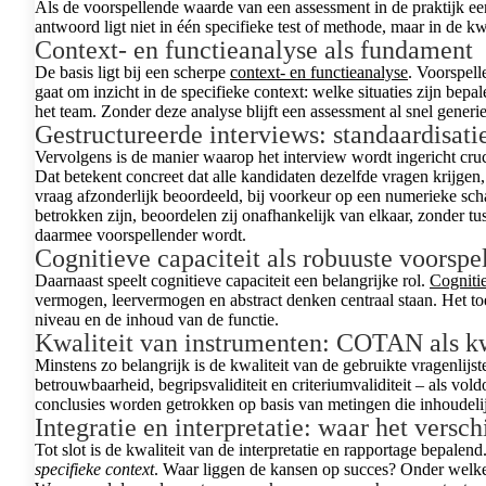
Als de voorspellende waarde van een assessment in de praktijk een
antwoord ligt niet in één specifieke test of methode, maar in de kw
Context- en functieanalyse als fundament
De basis ligt bij een scherpe
context- en functieanalyse
. Voorspell
gaat om inzicht in de specifieke context: welke situaties zijn be
het team. Zonder deze analyse blijft een assessment al snel gener
Gestructureerde interviews: standaardisatie
Vervolgens is de manier waarop het interview wordt ingericht cru
Dat betekent concreet dat alle kandidaten dezelfde vragen krijgen
vraag afzonderlijk beoordeeld, bij voorkeur op een numerieke sch
betrokken zijn, beoordelen zij onafhankelijk van elkaar, zonder tu
daarmee voorspellender wordt.
Cognitieve capaciteit als robuuste voorspel
Daarnaast speelt cognitieve capaciteit een belangrijke rol.
Cognitie
vermogen, leervermogen en abstract denken centraal staan. Het to
niveau en de inhoud van de functie.
Kwaliteit van instrumenten: COTAN als k
Minstens zo belangrijk is de kwaliteit van de gebruikte vragenlijst
betrouwbaarheid, begripsvaliditeit en criteriumvaliditeit – als v
conclusies worden getrokken op basis van metingen die inhoudeli
Integratie en interpretatie: waar het versc
Tot slot is de kwaliteit van de interpretatie en rapportage bepalen
specifieke context
. Waar liggen de kansen op succes? Onder welke 