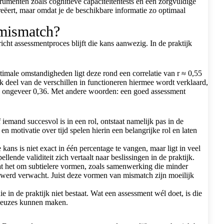
umenten zoals cognitieve capaciteitentests en een zorgvuldige
reëert, maar omdat je de beschikbare informatie zo optimaal
 mismatch?
icht assessmentproces blijft die kans aanwezig. In de praktijk
ptimale omstandigheden ligt deze rond een correlatie van r ≈ 0,55
k deel van de verschillen in functioneren hiermee wordt verklaard,
 op ongeveer 0,36. Met andere woorden: een goed assessment
f iemand succesvol is in een rol, ontstaat namelijk pas in de
 motivatie over tijd spelen hierin een belangrijke rol en laten
kans is niet exact in één percentage te vangen, maar ligt in veel
lende validiteit zich vertaalt naar beslissingen in de praktijk.
 gaat het om subtielere vormen, zoals samenwerking die minder
af werd verwacht. Juist deze vormen van mismatch zijn moeilijk
 in de praktijk niet bestaat. Wat een assessment wél doet, is die
e keuzes kunnen maken.