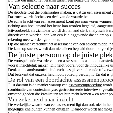
En juist dat maakt het verschil tussen een keuze die vooral leunt
Van selectie naar succes
De grootste fout die organisaties maken, is dat zij een assessmen
Daarmee wordt slechts een deel van de waarde benut.
De echte kracht van een assessment komt pas naar voren wanneer h
richting aan hoe iemand het beste kan worden begeleid, aangestu
Bijvoorbeeld: als zichtbaar wordt dat iemand sterk analytisch is 
directiever te worden, dan kan een leidinggevende daar alert op zij
rekening mee worden gehouden.
Op die manier verschuift het assessment van een selectiemiddel naar
De kans op succes wordt dan niet alleen bepaald door hoe goed je
De juiste persoon op de juiste ple
De voorspellende waarde van een assessment is aantoonbaar sterk
vooraf inzichtelijk maken. Dit geldt vooral voor de inhoudelijke ui
Denk aan teamdynamiek, leiderschapsstijl, veranderende rolverwa
Dat betekent dat onzekerheid nooit volledig verdwijnt. En dat is 
De rol van een doordachte assessmentproc
Juist daarom is de manier waarop een
assessmentprocedure
wordt i
combinatie van contextanalyse, gestructureerde interviews, gevalid
omstandigheden die kwaliteiten tot hun recht komen – en waar pote
Van zekerheid naar inzicht
De werkelijke waarde van een assessment ligt dan ook niet in het 
mogelijke knelpunten kunnen ontstaan. Daardoor wordt het mogeli