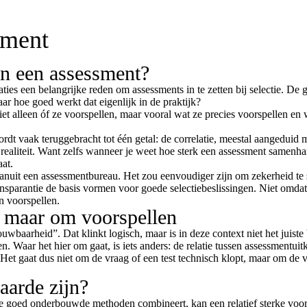
sment
an een assessment?
ies een belangrijke reden om assessments in te zetten bij selectie. De 
r hoe goed werkt dat eigenlijk in de praktijk?
et alleen óf ze voorspellen, maar vooral wat ze precies voorspellen en 
dt vaak teruggebracht tot één getal: de correlatie, meestal aangeduid 
ealiteit. Want zelfs wanneer je weet hoe sterk een assessment samenhang
aat.
anuit een assessmentbureau. Het zou eenvoudiger zijn om zekerheid te s
transparantie de basis vormen voor goede selectie­beslissingen. Niet om
n voorspellen.
, maar om voorspellen
baarheid”. Dat klinkt logisch, maar is in deze context niet het juiste
n. Waar het hier om gaat, is iets anders: de relatie tussen assessmentui
 Het gaat dus niet om de vraag of een test technisch klopt, maar om de v
aarde zijn?
 goed onderbouwde methoden combineert, kan een relatief sterke voo