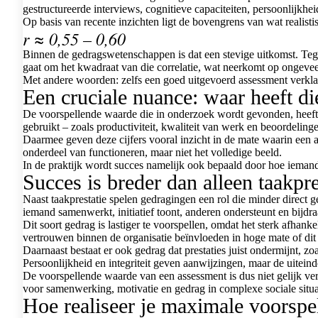
gestructureerde interviews, cognitieve capaciteiten, persoonlijkhei
Op basis van recente inzichten ligt de bovengrens van wat realistis
r ≈ 0,55 – 0,60
Binnen de gedragswetenschappen is dat een stevige uitkomst. Tegeli
gaat om het kwadraat van die correlatie, wat neerkomt op ongevee
Met andere woorden: zelfs een goed uitgevoerd assessment verklaar
Een cruciale nuance: waar heeft d
De voorspellende waarde die in onderzoek wordt gevonden, heeft i
gebruikt – zoals productiviteit, kwaliteit van werk en beoordelin
Daarmee geven deze cijfers vooral inzicht in de mate waarin een a
onderdeel van functioneren, maar niet het volledige beeld.
In de praktijk wordt succes namelijk ook bepaald door hoe iemand 
Succes is breder dan alleen taakpre
Naast taakprestatie spelen gedragingen een rol die minder direct 
iemand samenwerkt, initiatief toont, anderen ondersteunt en bijdr
Dit soort gedrag is lastiger te voorspellen, omdat het sterk afhan
vertrouwen binnen de organisatie beïnvloeden in hoge mate of dit
Daarnaast bestaat er ook gedrag dat prestaties juist ondermijnt, 
Persoonlijkheid en integriteit geven aanwijzingen, maar de uiteind
De voorspellende waarde van een assessment is dus niet gelijk ver
voor samenwerking, motivatie en gedrag in complexe sociale situa
Hoe realiseer je maximale voorsp