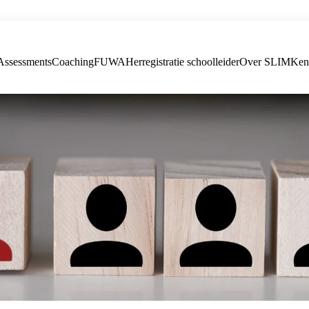
Assessments
Coaching
FUWA
Herregistratie schoolleider
Over SLIM
Ken