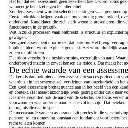
Het feit dat een assessment geen zekerheid biedt, wordt soms gezi
wanneer je het afzet tegen het alternatief.
Zonder assessment worden selectie­beslissingen vaak genomen op b
Eerste indrukken krijgen vaak een onevenredig grote invloed, ov
onderkend. Kandidaten die zich sterk weten te presenteren, die verb
functioneren in de praktijk.
Wat in zulke processen vaak ontbreekt, is structuur en expliciter
gewogen.
Een goed assessment doorbreekt dat patroon. Het brengt vertragi
impliciet bleef, wordt expliciet gemaakt. Het wordt duidelijk waar
zullen manifesteren.
Daardoor verschuift de besluitvorming wezenlijk van aard. Waar 
onderbouwd inzicht in zowel kansen als risico’s. Dat maakt het mo
De echte waarde van een assessme
De kern is dan ook niet dat een assessment succes perfect kan voo
waarde zit in het systematisch verkleinen van onzekerheid en het 
Een goed assessment brengt nuance aan in het beeld van een kandid
en context. Het maakt inzichtelijk welk gedrag onder druk naar v
Daarmee verandert ook de aard van de selectie. De focus verschuif
voorwaarden waaronder iemand succesvol kan zijn. Dat betekent da
de organisatie daarin speelt.
De meerwaarde van een assessment zit precies in die verschuiving.
persoon, rol en omgeving, ontstaat een fundament voor betere besl
recht te laten komen.