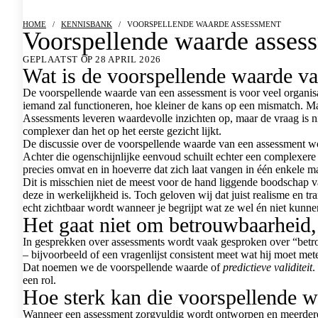
HOME
/
KENNISBANK
/
VOORSPELLENDE WAARDE ASSESSMENT
Voorspellende waarde asses
GEPLAATST OP 28 APRIL 2026
Wat is de voorspellende waarde v
De voorspellende waarde van een assessment is voor veel organisat
iemand zal functioneren, hoe kleiner de kans op een mismatch. Maa
Assessments leveren waardevolle inzichten op, maar de vraag is ni
complexer dan het op het eerste gezicht lijkt.
De discussie over de voorspellende waarde van een assessment wor
Achter die ogenschijnlijke eenvoud schuilt echter een complexere r
precies omvat en in hoeverre dat zich laat vangen in één enkele m
Dit is misschien niet de meest voor de hand liggende boodschap v
deze in werkelijkheid is. Toch geloven wij dat juist realisme en 
echt zichtbaar wordt wanneer je begrijpt wat ze wel én niet kunne
Het gaat niet om betrouwbaarheid
In gesprekken over assessments wordt vaak gesproken over “betrouw
– bijvoorbeeld of een vragenlijst consistent meet wat hij moet mete
Dat noemen we de voorspellende waarde of
predictieve validiteit
.
een rol.
Hoe sterk kan die voorspellende w
Wanneer een assessment zorgvuldig wordt ontworpen en meerdere