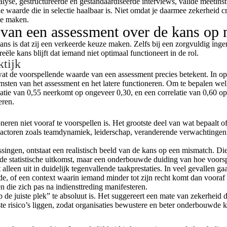
e, gestructureerde en gestandaardiseerde interviews, valide meetinstr
 waarde die in selectie haalbaar is. Niet omdat je daarmee zekerheid c
 te maken.
 van een assessment over de kans op
ans is dat zij een verkeerde keuze maken. Zelfs bij een zorgvuldig inger
eële kans blijft dat iemand niet optimaal functioneert in de rol.
ktijk
j wat de voorspellende waarde van een assessment precies betekent. In o
msten van het assessment en het latere functioneren. Om te bepalen wel
relatie van 0,55 neerkomt op ongeveer 0,30, en een correlatie van 0,60
eren.
ioneren niet vooraf te voorspellen is. Het grootste deel van wat bepaalt o
Factoren zoals teamdynamiek, leiderschap, veranderende verwachtingen en
ssingen, ontstaat een realistisch beeld van de kans op een mismatch. Die 
rde statistische uitkomst, maar een onderbouwde duiding van hoe voorspel
t alleen uit in duidelijk tegenvallende taakprestaties. In veel gevallen
vende, of een context waarin iemand minder tot zijn recht komt dan voor
en die zich pas na indiensttreding manifesteren.
de juiste plek” te absoluut is. Het suggereert een mate van zekerheid die
ste risico’s liggen, zodat organisaties bewustere en beter onderbouwd