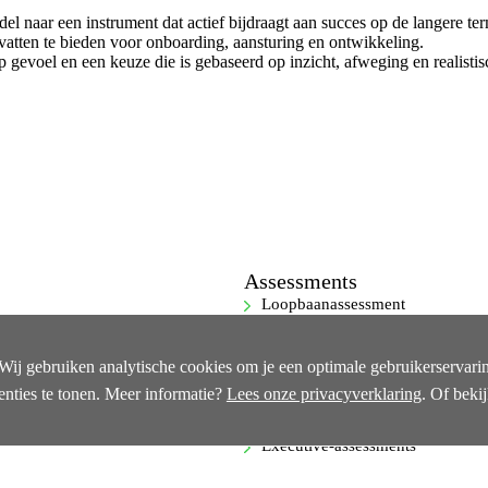
ddel naar een instrument dat actief bijdraagt aan succes op de langere t
vatten te bieden voor onboarding, aansturing en ontwikkeling.
nt op gevoel en een keuze die is gebaseerd op inzicht, afweging en reali
Assessments
Loopbaanassessment
Ontwikkelassessment
ie schoolleider (PO)
Selectie-assessment
ij gebruiken analytische cookies om je een optimale gebruikerservaring
360-gradenfeedback
enties te tonen. Meer informatie?
Lees onze privacyverklaring
. Of beki
Cognitieve capaciteitentest
Executive-assessments
Bekijk alle…