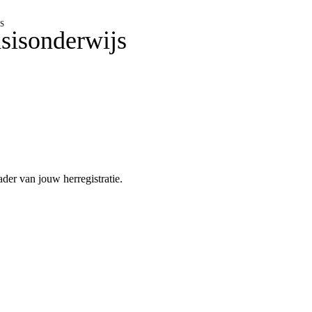
S
asisonderwijs
der van jouw herregistratie.