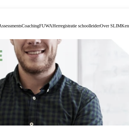
Assessments
Coaching
FUWA
Herregistratie schoolleider
Over SLIM
Ken