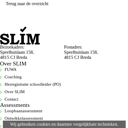
Terug naar de overzicht
Bezoekadres:
Postadres:
Speelhuislaan 158,
Speelhuislaan 158,
4815 CJ Breda
4815 CJ Breda
Over SLIM
FUWA
Coaching
Herregistratie schoolleider (PO)
Over SLIM
Contact
Assessments
Loopbaanassessment
Ontwikkelassessment
Wij gebruiken cookies en daarmee vergelijkbare technieken.
Selectie-assessment