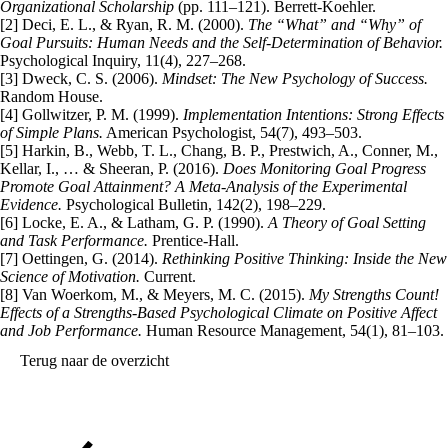
Organizational Scholarship
(pp. 111–121). Berrett-Koehler.
[2] Deci, E. L., & Ryan, R. M. (2000).
The “What” and “Why” of
Goal Pursuits: Human Needs and the Self-Determination of Behavior.
Psychological Inquiry, 11(4), 227–268.
[3]
Dweck, C. S. (2006).
Mindset: The New Psychology of Success.
Random House.
[4] Gollwitzer, P. M. (1999).
Implementation Intentions: Strong Effects
of Simple Plans.
American Psychologist, 54(7), 493–503.
[5] Harkin, B., Webb, T. L., Chang, B. P., Prestwich, A., Conner, M.,
Kellar, I., … & Sheeran, P. (2016).
Does Monitoring Goal Progress
Promote Goal Attainment? A Meta-Analysis of the Experimental
Evidence.
Psychological Bulletin, 142(2), 198–229.
[6] Locke, E. A., & Latham, G. P. (1990).
A Theory of Goal Setting
and Task Performance.
Prentice-Hall.
[7] Oettingen, G. (2014).
Rethinking Positive Thinking: Inside the New
Science of Motivation.
Current.
[8] Van Woerkom, M., & Meyers, M. C. (2015).
My Strengths Count!
Effects of a Strengths-Based Psychological Climate on Positive Affect
and Job Performance.
Human Resource Management, 54(1), 81–103.
Terug naar de overzicht