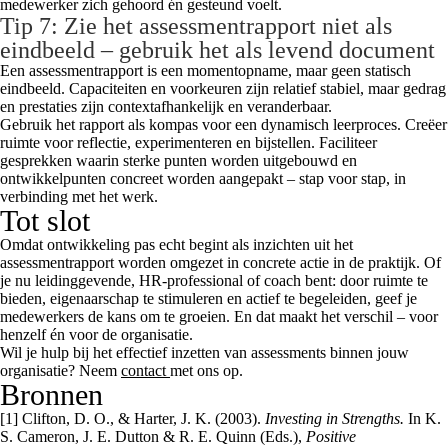
medewerker zich gehoord én gesteund voelt.
Tip 7: Zie het assessmentrapport niet als
eindbeeld – gebruik het als levend document
Een assessmentrapport is een momentopname, maar geen statisch
eindbeeld. Capaciteiten en voorkeuren zijn relatief stabiel, maar gedrag
en prestaties zijn contextafhankelijk en veranderbaar.
Gebruik het rapport als kompas voor een dynamisch leerproces. Creëer
ruimte voor reflectie, experimenteren en bijstellen. Faciliteer
gesprekken waarin sterke punten worden uitgebouwd en
ontwikkelpunten concreet worden aangepakt – stap voor stap, in
verbinding met het werk.
Tot slot
Omdat ontwikkeling pas echt begint als inzichten uit het
assessmentrapport worden omgezet in concrete actie in de praktijk. Of
je nu leidinggevende, HR-professional of coach bent: door ruimte te
bieden, eigenaarschap te stimuleren en actief te begeleiden, geef je
medewerkers de kans om te groeien. En dat maakt het verschil – voor
henzelf én voor de organisatie.
Wil je hulp bij het effectief inzetten van assessments binnen jouw
organisatie? Neem
contact
met ons op.
Bronnen
[1] Clifton, D. O., & Harter, J. K. (2003).
Investing in Strengths.
In K.
S. Cameron, J. E. Dutton & R. E. Quinn (Eds.),
Positive