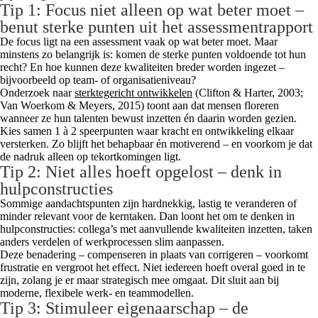
Tip 1: Focus niet alleen op wat beter moet –
benut sterke punten uit het assessmentrapport
De focus ligt na een assessment vaak op wat beter moet. Maar
minstens zo belangrijk is: komen de sterke punten voldoende tot hun
recht? En hoe kunnen deze kwaliteiten breder worden ingezet –
bijvoorbeeld op team- of organisatieniveau?
Onderzoek naar
sterktegericht ontwikkelen
(Clifton & Harter, 2003;
Van Woerkom & Meyers, 2015) toont aan dat mensen floreren
wanneer ze hun talenten bewust inzetten én daarin worden gezien.
Kies samen 1 à 2 speerpunten waar kracht en ontwikkeling elkaar
versterken. Zo blijft het behapbaar én motiverend – en voorkom je dat
de nadruk alleen op tekortkomingen ligt.
Tip 2: Niet alles hoeft opgelost – denk in
hulpconstructies
Sommige aandachtspunten zijn hardnekkig, lastig te veranderen of
minder relevant voor de kerntaken. Dan loont het om te denken in
hulpconstructies: collega’s met aanvullende kwaliteiten inzetten, taken
anders verdelen of werkprocessen slim aanpassen.
Deze benadering – compenseren in plaats van corrigeren – voorkomt
frustratie en vergroot het effect. Niet iedereen hoeft overal goed in te
zijn, zolang je er maar strategisch mee omgaat. Dit sluit aan bij
moderne, flexibele werk- en teammodellen.
Tip 3: Stimuleer eigenaarschap – de