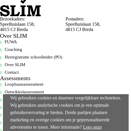
Bezoekadres:
Postadres:
Speelhuislaan 158,
Speelhuislaan 158,
4815 CJ Breda
4815 CJ Breda
Over SLIM
FUWA
Coaching
Herregistratie schoolleider (PO)
Over SLIM
Contact
Assessments
Loopbaanassessment
Ontwikkelassessment
Wij gebruiken cookies en daarmee vergelijkbare technieken.
Selectie-assessment
Wij gebruiken analytische cookies om je een optimale
360-gradenfeedback
gebruikerservaring te bieden. Derde partijen plaatsen
Cognitieve capaciteitentest
marketing en overige cookies om je gepersonaliseerde
Executive-assessments
advertenties te tonen. Meer informatie?
Lees onze
Bekijk alle…