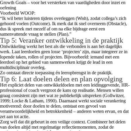
Growth Goals – voor het versterken van vaardigheden door inzet en
oefening
Voorbeeld WOOP:
“Ik wil beter luisteren tijdens overleggen (Wish), zodat collega’s zich
gehoord voelen (Outcome). Ik merk dat ik snel overneem (Obstacle),
dus ik spreek met mezelf af om na elke bijdrage eerst een
samenvattende vraag te stellen (Plan).”
Tip 5: Veranker ontwikkeling in de praktijk
Ontwikkeling werkt het best als die verbonden is aan het dagelijks
werk. Laat leerdoelen geen losse ‘projecten’ zijn, maar integreer ze in
lopende taken, rollen of projecten. Bijvoorbeeld: iemand met een
leerdoel op het gebied van samenwerken krijgt de lead in een
multidisciplinair overleg.
Zo ontstaat directe toepassing én leeropbrengst in de praktijk.
Tip 6: Laat doelen delen en plan opvolging
Het expliciet delen van ontwikkeldoelen met een leidinggevende, HR-
professional of coach vergroot de kans op realisatie. Mensen willen
graag consistent zijn met wat ze publiekelijk uitspreken (Gollwitzer,
1999; Locke & Latham, 1990). Daarnaast werkt sociale verankering
motiverend: door doelen te delen, ontstaat een gevoel van
verantwoordelijkheid en betrokkenheid – anderen weten ervan, en dat
zet aan tot actie.
Zorg wél dat dit gebeurt in een veilige context. Combineer het delen
van doelen altijd met regelmatige reflectiemomenten, zodat de