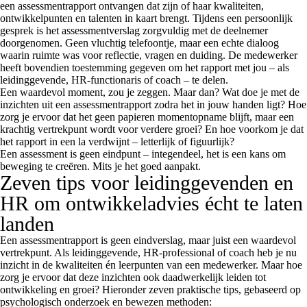
een assessmentrapport ontvangen dat zijn of haar kwaliteiten,
ontwikkelpunten en talenten in kaart brengt. Tijdens een persoonlijk
gesprek is het assessmentverslag zorgvuldig met de deelnemer
doorgenomen. Geen vluchtig telefoontje, maar een echte dialoog
waarin ruimte was voor reflectie, vragen en duiding. De medewerker
heeft bovendien toestemming gegeven om het rapport met jou – als
leidinggevende, HR-functionaris of coach – te delen.
Een waardevol moment, zou je zeggen. Maar dan? Wat doe je met de
inzichten uit een assessmentrapport zodra het in jouw handen ligt? Hoe
zorg je ervoor dat het geen papieren momentopname blijft, maar een
krachtig vertrekpunt wordt voor verdere groei? En hoe voorkom je dat
het rapport in een la verdwijnt – letterlijk of figuurlijk?
Een assessment is geen eindpunt – integendeel, het is een kans om
beweging te creëren. Mits je het goed aanpakt.
Zeven tips voor leidinggevenden en
HR om ontwikkeladvies écht te laten
landen
Een assessmentrapport is geen eindverslag, maar juist een waardevol
vertrekpunt. Als leidinggevende, HR-professional of coach heb je nu
inzicht in de kwaliteiten én leerpunten van een medewerker. Maar hoe
zorg je ervoor dat deze inzichten ook daadwerkelijk leiden tot
ontwikkeling en groei? Hieronder zeven praktische tips, gebaseerd op
psychologisch onderzoek en bewezen methoden: