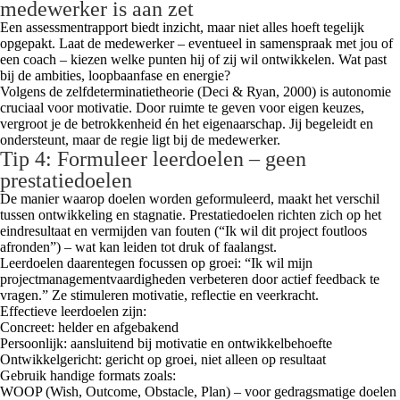
medewerker is aan zet
Een assessmentrapport biedt inzicht, maar niet alles hoeft tegelijk
opgepakt. Laat de medewerker – eventueel in samenspraak met jou of
een coach – kiezen welke punten hij of zij wil ontwikkelen. Wat past
bij de ambities, loopbaanfase en energie?
Volgens de zelfdeterminatietheorie (Deci & Ryan, 2000) is autonomie
cruciaal voor motivatie. Door ruimte te geven voor eigen keuzes,
vergroot je de betrokkenheid én het eigenaarschap. Jij begeleidt en
ondersteunt, maar de regie ligt bij de medewerker.
Tip 4: Formuleer leerdoelen – geen
prestatiedoelen
De manier waarop doelen worden geformuleerd, maakt het verschil
tussen ontwikkeling en stagnatie. Prestatiedoelen richten zich op het
eindresultaat en vermijden van fouten (“Ik wil dit project foutloos
afronden”) – wat kan leiden tot druk of faalangst.
Leerdoelen daarentegen focussen op groei: “Ik wil mijn
projectmanagementvaardigheden verbeteren door actief feedback te
vragen.” Ze stimuleren motivatie, reflectie en veerkracht.
Effectieve leerdoelen zijn:
Concreet: helder en afgebakend
Persoonlijk: aansluitend bij motivatie en ontwikkelbehoefte
Ontwikkelgericht: gericht op groei, niet alleen op resultaat
Gebruik handige formats zoals:
WOOP (Wish, Outcome, Obstacle, Plan) – voor gedragsmatige doelen