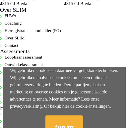
4815 CJ Breda
4815 CJ Breda
Over SLIM
FUWA
Coaching
Herregistratie schoolleider (PO)
Over SLIM
Contact
Assessments
Loopbaanassessment
Ontwikkelassessment
Wij gebruiken cookies en daarmee vergelijkbare technieken.
Selectie-assessment
Wij gebruiken analytische cookies om je een optimale
360-gradenfeedback
gebruikerservaring te bieden. Derde partijen plaatsen
Cognitieve capaciteitentest
marketing en overige cookies om je gepersonaliseerde
Executive-assessments
advertenties te tonen. Meer informatie?
Lees onze
Bekijk alle…
privacyverklaring
. Of bekijk hier de
cookie-instellingen.
Handige links
NEN-ISO 10667-2
Klachtenprocedure
Accepteer