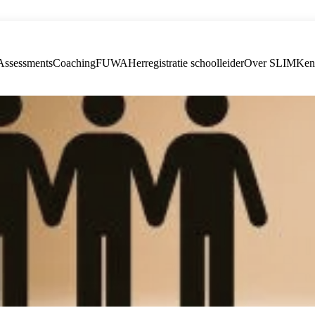
Assessments
Coaching
FUWA
Herregistratie schoolleider
Over SLIM
Ken