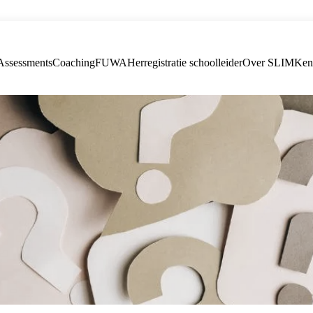
Assessments
Coaching
FUWA
Herregistratie schoolleider
Over SLIM
Ken