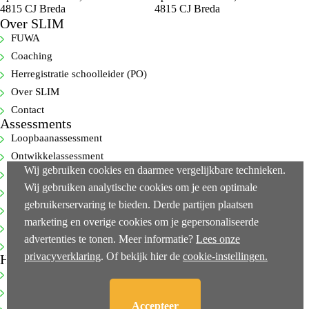
4815 CJ Breda
4815 CJ Breda
Over SLIM
FUWA
Coaching
Herregistratie schoolleider (PO)
Over SLIM
Contact
Assessments
Loopbaanassessment
Ontwikkelassessment
Wij gebruiken cookies en daarmee vergelijkbare technieken.
Selectie-assessment
Wij gebruiken analytische cookies om je een optimale
360-gradenfeedback
gebruikerservaring te bieden. Derde partijen plaatsen
Cognitieve capaciteitentest
marketing en overige cookies om je gepersonaliseerde
Executive-assessments
advertenties te tonen. Meer informatie?
Lees onze
Bekijk alle…
privacyverklaring
. Of bekijk hier de
cookie-instellingen.
Handige links
NEN-ISO 10667-2
Klachtenprocedure
Accepteer