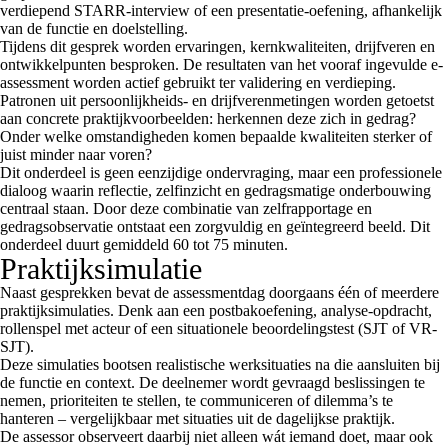
verdiepend STARR-interview of een presentatie-oefening, afhankelijk
van de functie en doelstelling.
Tijdens dit gesprek worden ervaringen, kernkwaliteiten, drijfveren en
ontwikkelpunten besproken. De resultaten van het vooraf ingevulde e-
assessment worden actief gebruikt ter validering en verdieping.
Patronen uit persoonlijkheids- en drijfverenmetingen worden getoetst
aan concrete praktijkvoorbeelden: herkennen deze zich in gedrag?
Onder welke omstandigheden komen bepaalde kwaliteiten sterker of
juist minder naar voren?
Dit onderdeel is geen eenzijdige ondervraging, maar een professionele
dialoog waarin reflectie, zelfinzicht en gedragsmatige onderbouwing
centraal staan. Door deze combinatie van zelfrapportage en
gedragsobservatie ontstaat een zorgvuldig en geïntegreerd beeld. Dit
onderdeel duurt gemiddeld 60 tot 75 minuten.
Praktijksimulatie
Naast gesprekken bevat de assessmentdag doorgaans één of meerdere
praktijksimulaties. Denk aan een postbakoefening, analyse-opdracht,
rollenspel met acteur of een situationele beoordelingstest (SJT of VR-
SJT).
Deze simulaties bootsen realistische werksituaties na die aansluiten bij
de functie en context. De deelnemer wordt gevraagd beslissingen te
nemen, prioriteiten te stellen, te communiceren of dilemma’s te
hanteren – vergelijkbaar met situaties uit de dagelijkse praktijk.
De assessor observeert daarbij niet alleen wát iemand doet, maar ook