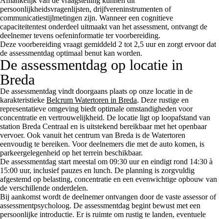
Afhankelijk van de vraagstelling kunnen dit
persoonlijkheidsvragenlijsten, drijfvereninstrumenten of
communicatiestijlmetingen zijn. Wanneer een cognitieve
capaciteitentest onderdeel uitmaakt van het assessment, ontvangt de
deelnemer tevens oefeninformatie ter voorbereiding.
Deze voorbereiding vraagt gemiddeld 2 tot 2,5 uur en zorgt ervoor dat
de assessmentdag optimaal benut kan worden.
De assessmentdag op locatie in
Breda
De assessmentdag vindt doorgaans plaats op onze locatie in de
karakteristieke
Belcrum Watertoren in Breda
. Deze rustige en
representatieve omgeving biedt optimale omstandigheden voor
concentratie en vertrouwelijkheid. De locatie ligt op loopafstand van
station Breda Centraal en is uitstekend bereikbaar met het openbaar
vervoer. Ook vanuit het centrum van Breda is de Watertoren
eenvoudig te bereiken. Voor deelnemers die met de auto komen, is
parkeergelegenheid op het terrein beschikbaar.
De assessmentdag start meestal om 09:30 uur en eindigt rond 14:30 à
15:00 uur, inclusief pauzes en lunch. De planning is zorgvuldig
afgestemd op belasting, concentratie en een evenwichtige opbouw van
de verschillende onderdelen.
Bij aankomst wordt de deelnemer ontvangen door de vaste assessor of
assessmentpsycholoog. De assessmentdag begint bewust met een
persoonlijke introductie. Er is ruimte om rustig te landen, eventuele