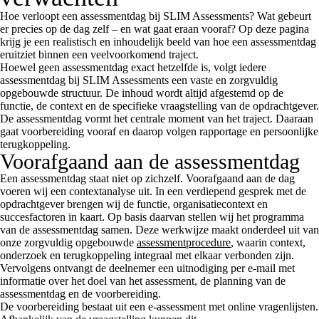
Hoe verloopt een assessmentdag bij SLIM Assessments? Wat gebeurt
er precies op de dag zelf – en wat gaat eraan vooraf? Op deze pagina
krijg je een realistisch en inhoudelijk beeld van hoe een assessmentdag
eruitziet binnen een veelvoorkomend traject.
Hoewel geen assessmentdag exact hetzelfde is, volgt iedere
assessmentdag bij SLIM Assessments een vaste en zorgvuldig
opgebouwde structuur. De inhoud wordt altijd afgestemd op de
functie, de context en de specifieke vraagstelling van de opdrachtgever.
De assessmentdag vormt het centrale moment van het traject. Daaraan
gaat voorbereiding vooraf en daarop volgen rapportage en persoonlijke
terugkoppeling.
Voorafgaand aan de assessmentdag
Een assessmentdag staat niet op zichzelf. Voorafgaand aan de dag
voeren wij een contextanalyse uit. In een verdiepend gesprek met de
opdrachtgever brengen wij de functie, organisatiecontext en
succesfactoren in kaart. Op basis daarvan stellen wij het programma
van de assessmentdag samen. Deze werkwijze maakt onderdeel uit van
onze zorgvuldig opgebouwde
assessmentprocedure
, waarin context,
onderzoek en terugkoppeling integraal met elkaar verbonden zijn.
Vervolgens ontvangt de deelnemer een uitnodiging per e-mail met
informatie over het doel van het assessment, de planning van de
assessmentdag en de voorbereiding.
De voorbereiding bestaat uit een e-assessment met online vragenlijsten.