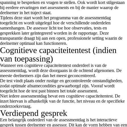
spanning te bespreken en vragen te stellen. Ook wordt kort stilgestaan
bij eerdere ervaringen met assessments en bij de manier waarop de
deelnemer in het traject staat.
Tijdens deze start wordt het programma van de assessmentdag
toegelicht en wordt uitgelegd hoe de verschillende onderdelen
samenhangen. De assessor licht toe hoe observaties, tests en
gesprekken later geïntegreerd worden in de rapportage. Deze
transparantie draagt bij aan een open, professionele setting waarin de
deelnemer optimaal kan functioneren.
Cognitieve capaciteitentest (indien
van toepassing)
Wanneer een cognitieve capaciteitentest onderdeel is van de
assessmentdag, wordt deze doorgaans in de ochtend afgenomen. De
meeste deelnemers zijn dan het meest geconcentreerd.
De test vindt plaats onder rustige en gecontroleerde omstandigheden,
zodat optimale afnamecondities gewaarborgd zijn. Vooraf wordt
toegelicht hoe de test past binnen het totale assessment.
Niet iedere assessmentdag bevat een cognitieve capaciteitentest. De
inzet hiervan is afhankelijk van de functie, het niveau en de specifieke
onderzoeksvraag.
Verdiepend gesprek
Een belangrijk onderdeel van de assessmentdag is het interactieve
gesprek tussen deelnemer en assessor. Dit kan de vorm hebben van een