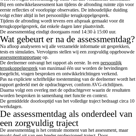
Bij een ontwikkelassessment kan tijdens de afronding ruimte zijn voor
eerste reflecties of voorlopige observaties. De inhoudelijke duiding
volgt echter altijd in het persoonlijke terugkoppelgesprek.
Tijdens de afronding wordt tevens een afspraak gemaakt voor dit
terugkoppelgesprek, dat enkele dagen later plaatsvindt.
De assessmentdag eindigt doorgaans rond 14:30 à 15:00 uur.
Wat gebeurt er na de assessmentdag?
Na afloop analyseren wij alle verzamelde informatie uit gesprekken,
tests en simulaties. Vervolgens stellen wij een zorgvuldig opgebouwde
assessmentrapportage
op.
De deelnemer ontvangt het rapport als eerste. In een
persoonlijk
terugkoppelgesprek
van maximaal één uur worden de bevindingen
toegelicht, vragen besproken en ontwikkelrichtingen verkend.
Pas na expliciete schriftelijke toestemming van de deelnemer wordt het
rapport gedeeld met de opdrachtgever, conform AVG-richtlijnen.
Daarna volgt een overleg met de opdrachtgever waarin de resultaten
worden besproken in samenhang met functie en context.
De gemiddelde doorlooptijd van het volledige traject bedraagt circa 10
werkdagen.
De assessmentdag als onderdeel van
een zorgvuldig traject
De assessmentdag is het centrale moment van het assessment, maar
maakt deel uit van een breder professioneel traject. Door