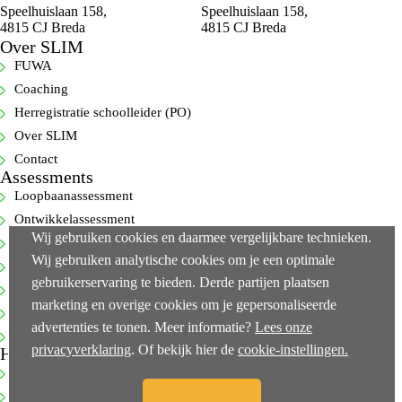
Speelhuislaan 158,
Speelhuislaan 158,
4815 CJ Breda
4815 CJ Breda
Over SLIM
FUWA
Coaching
Herregistratie schoolleider (PO)
Over SLIM
Contact
Assessments
Loopbaanassessment
Ontwikkelassessment
Wij gebruiken cookies en daarmee vergelijkbare technieken.
Selectie-assessment
Wij gebruiken analytische cookies om je een optimale
360-gradenfeedback
gebruikerservaring te bieden. Derde partijen plaatsen
Cognitieve capaciteitentest
marketing en overige cookies om je gepersonaliseerde
Executive-assessments
advertenties te tonen. Meer informatie?
Lees onze
Bekijk alle…
privacyverklaring
. Of bekijk hier de
cookie-instellingen.
Handige links
NEN-ISO 10667-2
Klachtenprocedure