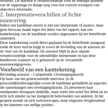
verstrekt. De assessor is verantwoordelijk voor de feitelijke juistheid
van de rapportage en draagt zorg voor een correcte weergave van
objectieve informatie.
2. Interpretatieverschillen of lichte
nuancering
Indien een kandidaat oneens is met een interpretatie of nuance, maar
geen bezwaar maakt tegen het delen van het rapport, kan een
kanttekening van de kandidaat worden opgenomen bij het betreffende
onderdeel.
Deze kanttekening wordt direct geplaatst bij de betreffende paragraaf,
zodat de lezer inzicht krijgt in zowel de bevinding van de assessor als
de visie van de kandidaat. De assessor blijft in deze situatie
verantwoordelijk voor de uiteindelijke interpretatie en kan deze
handhaven wanneer zij is gebaseerd op de verzamelde
assessmentgegevens.
Voorbeeld van een kanttekening
Bevinding assessor – Competentie: Overtuigingskracht
Op basis van het gestructureerde interview en de
persoonlijkheidsvragenlijst scoort de kandidaat gemiddeld op aspecten
die samenhangen met overtuigingskracht. Zij presenteert haar
standpunten doorgaans duidelijk, maar zoekt niet actief het debat op en
richt zich minder op het doelgericht beïnvloeden van anderen. In het
gesprek toonde zij zich weloverwogen, maar enigszins terughoudend
in het innemen van stellige posities.