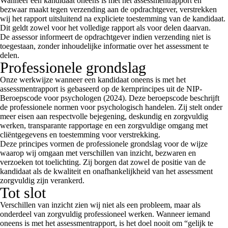
Wanneer een kandidaat oneens is met het assessmentrapport en
bezwaar maakt tegen verzending aan de opdrachtgever, verstrekken
wij het rapport uitsluitend na expliciete toestemming van de kandidaat.
Dit geldt zowel voor het volledige rapport als voor delen daarvan.
De assessor informeert de opdrachtgever indien verzending niet is
toegestaan, zonder inhoudelijke informatie over het assessment te
delen.
Professionele grondslag
Onze werkwijze wanneer een kandidaat oneens is met het
assessmentrapport is gebaseerd op de kernprincipes uit de NIP-
Beroepscode voor psychologen (2024). Deze beroepscode beschrijft
de professionele normen voor psychologisch handelen. Zij stelt onder
meer eisen aan respectvolle bejegening, deskundig en zorgvuldig
werken, transparante rapportage en een zorgvuldige omgang met
cliëntgegevens en toestemming voor verstrekking.
Deze principes vormen de professionele grondslag voor de wijze
waarop wij omgaan met verschillen van inzicht, bezwaren en
verzoeken tot toelichting. Zij borgen dat zowel de positie van de
kandidaat als de kwaliteit en onafhankelijkheid van het assessment
zorgvuldig zijn verankerd.
Tot slot
Verschillen van inzicht zien wij niet als een probleem, maar als
onderdeel van zorgvuldig professioneel werken. Wanneer iemand
oneens is met het assessmentrapport, is het doel nooit om “gelijk te