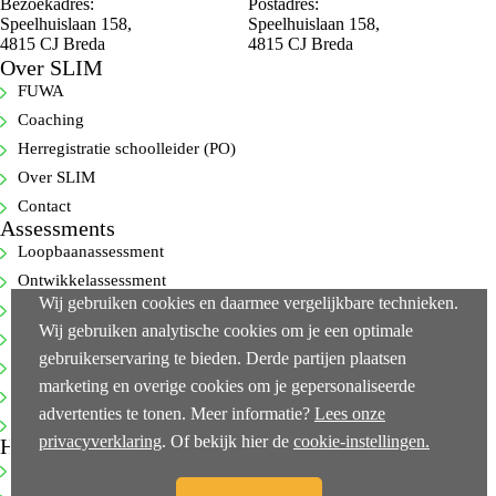
Bezoekadres:
Postadres:
Speelhuislaan 158,
Speelhuislaan 158,
4815 CJ Breda
4815 CJ Breda
Over SLIM
FUWA
Coaching
Herregistratie schoolleider (PO)
Over SLIM
Contact
Assessments
Loopbaanassessment
Ontwikkelassessment
Wij gebruiken cookies en daarmee vergelijkbare technieken.
Selectie-assessment
Wij gebruiken analytische cookies om je een optimale
360-gradenfeedback
gebruikerservaring te bieden. Derde partijen plaatsen
Cognitieve capaciteitentest
marketing en overige cookies om je gepersonaliseerde
Executive-assessments
advertenties te tonen. Meer informatie?
Lees onze
Bekijk alle…
privacyverklaring
. Of bekijk hier de
cookie-instellingen.
Handige links
NEN-ISO 10667-2