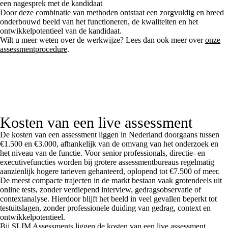
een nagesprek met de kandidaat
Door deze combinatie van methoden ontstaat een zorgvuldig en breed
onderbouwd beeld van het functioneren, de kwaliteiten en het
ontwikkelpotentieel van de kandidaat.
Wilt u meer weten over de werkwijze? Lees dan ook meer over
onze
assessmentprocedure
.
Kosten van een live assessment
De kosten van een assessment liggen in Nederland doorgaans tussen
€1.500 en €3.000, afhankelijk van de omvang van het onderzoek en
het niveau van de functie. Voor senior professionals, directie- en
executivefuncties worden bij grotere assessmentbureaus regelmatig
aanzienlijk hogere tarieven gehanteerd, oplopend tot €7.500 of meer.
De meest compacte trajecten in de markt bestaan vaak grotendeels uit
online tests, zonder verdiepend interview, gedragsobservatie of
contextanalyse. Hierdoor blijft het beeld in veel gevallen beperkt tot
testuitslagen, zonder professionele duiding van gedrag, context en
ontwikkelpotentieel.
Bij SLIM Assessments liggen de kosten van een live assessment