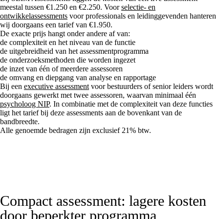
meestal tussen €1.250 en €2.250. Voor
selectie- en
ontwikkelassessments
voor professionals en leidinggevenden hanteren
wij doorgaans een tarief van €1.950.
De exacte prijs hangt onder andere af van:
de complexiteit en het niveau van de functie
de uitgebreidheid van het assessmentprogramma
de onderzoeksmethoden die worden ingezet
de inzet van één of meerdere assessoren
de omvang en diepgang van analyse en rapportage
Bij een
executive assessment
voor bestuurders of senior leiders wordt
doorgaans gewerkt met twee assessoren, waarvan minimaal één
psycholoog NIP
. In combinatie met de complexiteit van deze functies
ligt het tarief bij deze assessments aan de bovenkant van de
bandbreedte.
Alle genoemde bedragen zijn exclusief 21% btw.
Compact assessment: lagere kosten
door beperkter programma